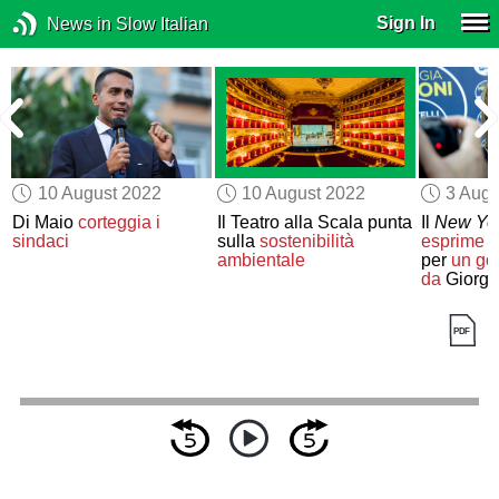
Sign In
News in Slow Italian
10 August 2022
10 August 2022
3 Augu
i
Di Maio
corteggia
i
Il Teatro alla Scala punta
Il
New Yo
sindaci
sulla
sostenibilità
esprime 
ambientale
per
un go
da
Giorgi