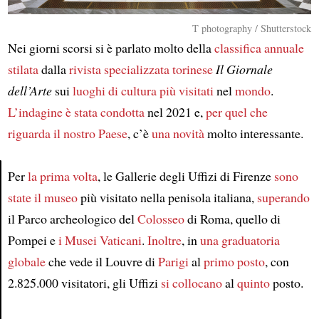
T photography / Shutterstock
Nei giorni scorsi si è parlato molto della
classifica annuale
stilata
dalla
rivista specializzata
torinese
Il Giornale
dell’Arte
sui
luoghi di cultura
più visitati
nel
mondo
.
L’indagine
è stata condotta
nel 2021 e,
per quel che
riguarda il nostro Paese
, c’è
una novità
molto interessante.
Per
la prima volta
, le Gallerie degli Uffizi di Firenze
sono
state
il museo
più visitato nella penisola italiana,
superando
Article
il Parco archeologico del
Colosseo
di Roma, quello di
Pompei e
i Musei Vaticani
.
Inoltre
, in
una graduatoria
globale
che vede il Louvre di
Parigi
al
primo posto
, con
2.825.000 visitatori, gli Uffizi
si collocano
al
quinto
posto.