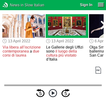
Sign In
News in Slow Italian
13 April 2022
13 April 2022
6 Apri
e
Via libera
all’iscrizione
Le Gallerie degli Uffizi
Olga Smir
contemporanea
a
due
sono
il luogo della
ballerina 
corsi di laurea
cultura
più visitato
San Carlo
d’Italia