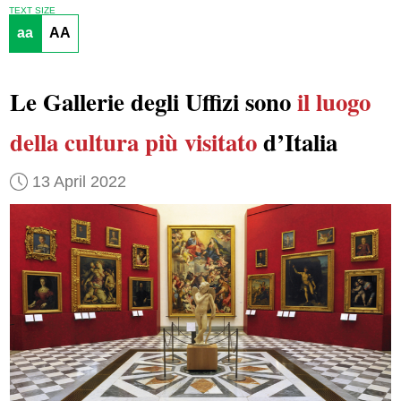
TEXT SIZE
aa
AA
Le Gallerie degli Uffizi sono
il luogo
della cultura
più visitato
d’Italia
13 April 2022