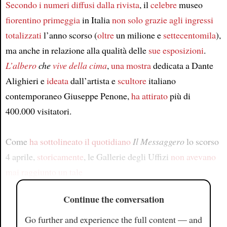
Secondo
i numeri
diffusi dalla rivista
, il
celebre
museo
fiorentino
primeggia
in Italia
non solo
grazie agli ingressi
totalizzati
l’anno scorso (
oltre
un milione e
settecentomila
),
ma anche in relazione alla qualità delle
sue esposizioni
.
L’albero
che
vive della cima
,
una mostra
dedicata a Dante
Alighieri e
ideata
dall’artista e
scultore
italiano
contemporaneo Giuseppe Penone,
ha attirato
più di
400.000 visitatori.
Come
ha sottolineato
il quotidiano
Il Messaggero
lo scorso
4 aprile,
storicamente
, le Gallerie degli Uffizi
non avevano
mai raggiunto
un tale
Continue the conversation
Go further and experience the full content — and