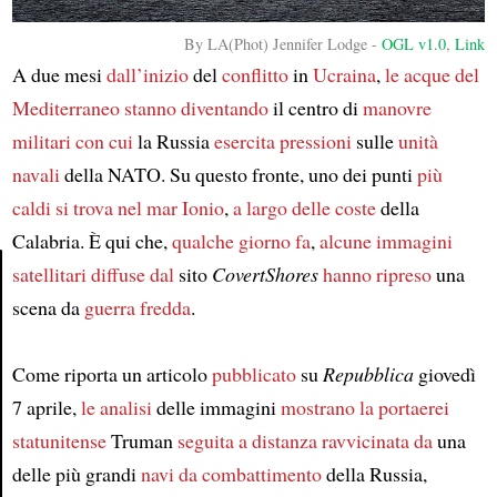
By LA(Phot) Jennifer Lodge -
OGL v1.0
,
Link
A due mesi
dall’inizio
del
conflitto
in
Ucraina
,
le acque del
Mediterraneo
stanno diventando
il centro di
manovre
militari
con cui
la Russia
esercita pressioni
sulle
unità
navali
della NATO. Su questo fronte, uno dei punti
più
caldi
si trova nel mar Ionio
,
a largo delle coste
della
Calabria. È qui che,
qualche giorno fa
,
alcune immagini
satellitari
diffuse dal
sito
CovertShores
hanno ripreso
una
scena da
guerra fredda
.
Article
Come riporta un articolo
pubblicato
su
Repubblica
giovedì
7 aprile,
le analisi
delle immagini
mostrano
la portaerei
statunitense
Truman
seguita a distanza ravvicinata da
una
delle più grandi
navi da combattimento
della Russia,