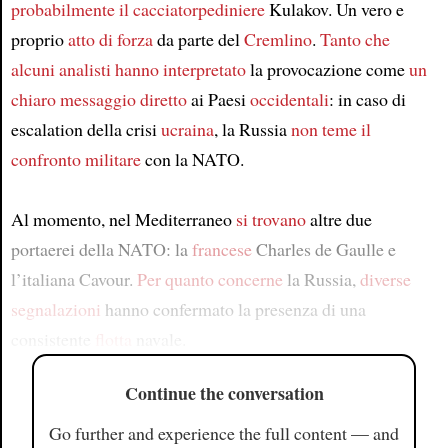
probabilmente
il cacciatorpediniere
Kulakov. Un vero e
proprio
atto di forza
da parte del
Cremlino
.
Tanto che
alcuni analisti
hanno interpretato
la provocazione come
un
chiaro messaggio diretto
ai Paesi
occidentali
: in caso di
escalation della crisi
ucraina
, la Russia
non teme
il
confronto militare
con la NATO.
Al momento, nel Mediterraneo
si trovano
altre due
portaerei della NATO: la
francese
Charles de Gaulle e
l’italiana Cavour.
Per quanto concerne
la Russia,
diverse
segnalazioni
hanno confermato la presenza di una
consistente
flotta
navale.
Continue the conversation
Go further and experience the full content — and