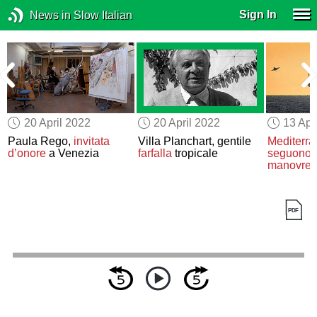
Sign In
News in Slow Italian
20 April 2022
20 April 2022
13 Apr
a
Paula Rego,
invitata
Villa Planchart, gentile
Mediterr
d’onore
a Venezia
farfalla
tropicale
seguono d
manovre