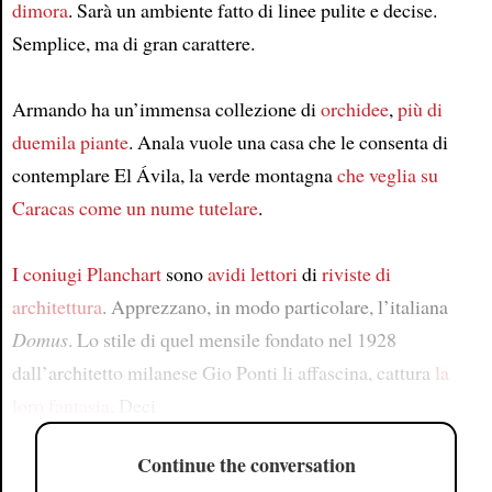
dimora
. Sarà un ambiente fatto di linee pulite e decise.
Semplice, ma di gran carattere.
Armando ha un’immensa collezione di
orchidee
,
più di
duemila piante
. Anala vuole una casa che le consenta di
contemplare El Ávila, la verde montagna
che veglia su
Caracas
come un nume tutelare
.
I coniugi Planchart
sono
avidi lettori
di
riviste di
architettura
. Apprezzano, in modo particolare, l’italiana
Domus
. Lo stile di quel mensile fondato nel 1928
dall’architetto milanese Gio Ponti li affascina, cattura
la
loro fantasia
. Deci
Continue the conversation