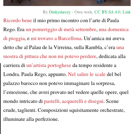
By
Dinkydarcey
-
Own work
,
CC BY-SA 4.0
,
Link
Ricordo bene
il mio primo incontro con l’arte di Paula
Rego. Era
un pomeriggio di metà settembre
,
una domenica
di pioggia
, e
mi trovavo a Barcellona
. Un’amica mi aveva
detto che al Palau de la Virreina, sulla Rambla, c’era
una
mostra di pittura
che non mi potevo perdere
, dedicata alla
carriera di
un’artista portoghese
da tempo residente a
Londra. Paula Rego, appunto.
Nel salire le scale
del bel
Article
palazzo barocco non potevo immaginare la sorpresa,
l’emozione, che avrei provato nel vedere quelle opere, quel
mondo intricato di
pastelli, acquerelli e disegni
. Scene
crude, taglienti. Composizioni squisitamente orchestrate,
illuminate alla perfezione.