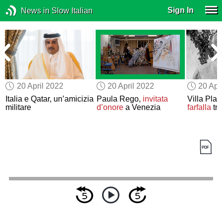
Sign In
News in Slow Italian
20 April 2022
20 April 2022
20 Apr
Italia e Qatar, un’amicizia
Paula Rego,
invitata
Villa Plan
militare
d’onore
a Venezia
farfalla
tro