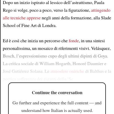
Dopo un inizio ispirato al lessico dell’astrattismo, Paula
Rego si volge, poco a poco, verso la figurazione,
attingendo
alle tecniche
apprese
negli anni della formazione, alla Slade
School of Fine Art di Londra.
Ed è così che inizia un percorso che
fonde
, in una sintesi
personalissima, un mosaico di riferimenti visivi. Velásquez,
Bosch, l’espressionismo cupo degli ultimi dipinti di Goya.
La critica sociale di William Hogarth, Honoré Daumier e
José Gutiérrez Solana. Le
atmosfere oniriche
di Balthus e la
poetica sofferenza dei giganti della ‘Sc
Continue the conversation
Go further and experience the full content — and
understand how Italian is actually used.