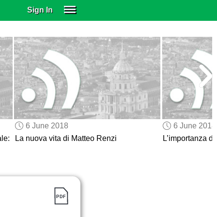
Sign In
SIGN IN
SUBSCRIBE
EDUCATIONAL LICENSES
GIFT CARDS
OTHER LANGUAGES
ABOUT US
ALEXA
6 June 2018
6 June 2018
ADJUST COLORS
le:
La nuova vita di Matteo Renzi
L’importanza d