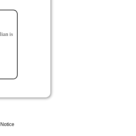
ian is
 Notice