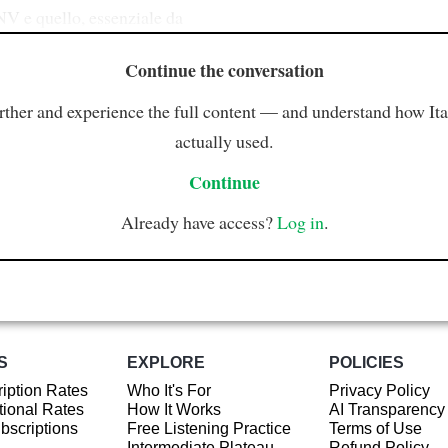
NV e quello, essenziale da
Continue the conversation
rther and experience the full content — and understand how Ital
actually used.
Continue
Already have access?
Log in
.
S
EXPLORE
POLICIES
iption Rates
Who It's For
Privacy Policy
ional Rates
How It Works
AI Transparency
ubscriptions
Free Listening Practice
Terms of Use
Intermediate Plateau
Refund Policy