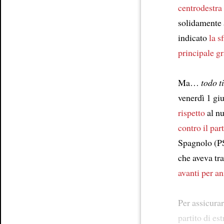
centrodestra
Article
solidamente a
indicato
la s
principale g
Ma…
todo t
venerdì 1 gi
rispetto
al nu
contro il par
Spagnolo (PS
che aveva tra
avanti per an
Per assicura
partito di e