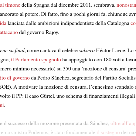
al timone
della Spagna dal dicembre 2011, sembrava,
nonostan
ncorato al potere. Di fatto, fino a pochi giorni fa, chiunque av
fida
lanciata dalle ambizioni indipendentiste della Catalogna
co
rattacapo
del governo Rajoy.
iene su final
, come cantava il celebre
salsero
Héctor Lavoe. Lo 
ugno,
il Parlamento spagnolo
ha appoggiato con 180 voti a favor
mero minimo necessario) su 350 una ‘mozione di censura’ pre
tito di governo
da Pedro Sánchez, segretario del Partito Sociali
OE). A motivare la mozione di censura, l’ennesimo scandalo 
volto il PP: il caso Gürtel, uno schema di finanziamenti illegal
ni
.
re il successo della mozione presentata da Sánchez,
oltre all’a
strema sinistra Podemos, è stato fondamentale
il sostegno
dei naz