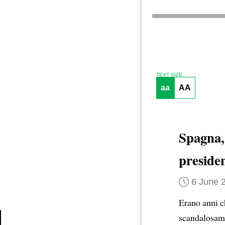
TEXT SIZE
aa
AA
Spagna, 
preside
6 June 
Erano anni c
scandalosame