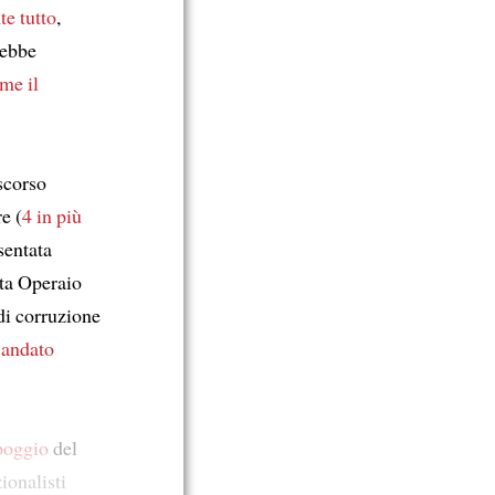
te tutto
,
rebbe
me il
scorso
e (
4 in più
sentata
sta Operaio
di corruzione
i
andato
ppoggio
del
ionalisti