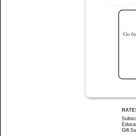
baschi del P
Go fu
RATE
Subscr
Educat
Gift S