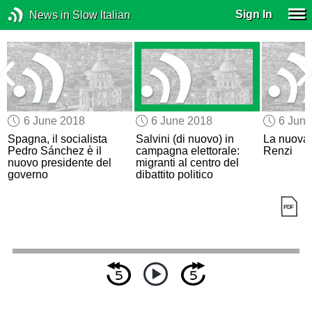
Sign In
News in Slow Italian
6 June 2018
6 June 2018
6 Jun
i
Spagna, il socialista
Salvini (di nuovo) in
La nuova 
-
Pedro Sánchez è il
campagna elettorale:
Renzi
nuovo presidente del
migranti al centro del
governo
dibattito politico