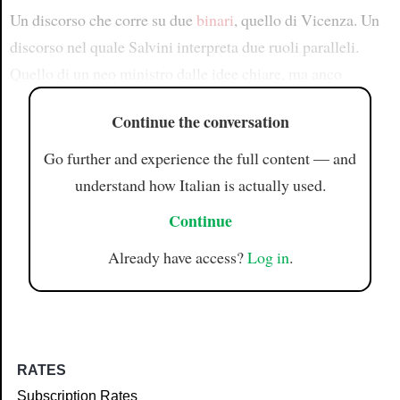
Un discorso che corre su due
binari
, quello di Vicenza. Un
discorso nel quale Salvini interpreta due ruoli paralleli.
Quello di un neo ministro dalle idee chiare, ma anco
Continue the conversation
Go further and experience the full content — and
understand how Italian is actually used.
Continue
Already have access?
Log in
.
RATES
Subscription Rates