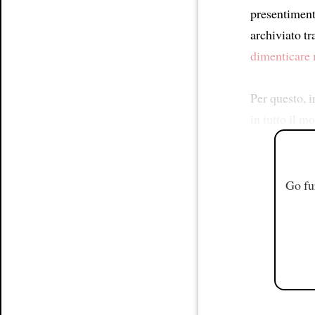
presentimen
archiviato tra
dimenticare 
Per questo, i
in tutto il 
Go fu