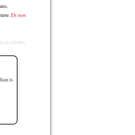
ato,
ttere.
Di non
o si celebra
ian is