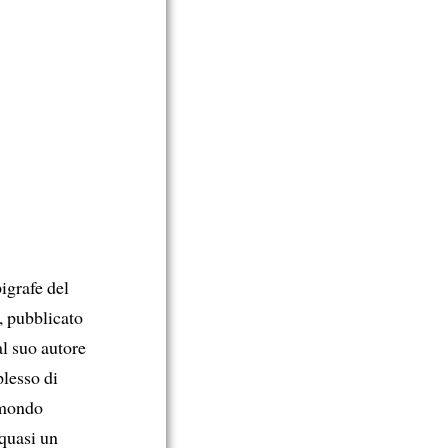
pigrafe del
, pubblicato
al suo autore
plesso di
l mondo
 quasi un