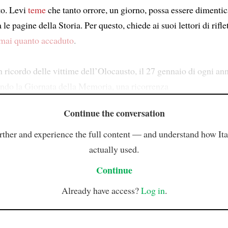
to. Levi
teme
che tanto orrore, un giorno, possa essere dimentic
 le pagine della Storia. Per questo, chiede ai suoi lettori di rifle
mai quanto accaduto
.
n ricordo delle vittime dell’Olocausto, il 27 gennaio di ogni ann
mondo la Giornata della Memoria, una ricorrenza
Continue the conversation
rther and experience the full content — and understand how Ital
actually used.
Continue
Already have access?
Log in
.