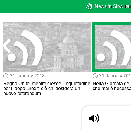
News in Slow Ital
31 January 2018
31 January 20
e
Regno Unito, mentre cresce l’inquietudine
Nella Giornata del
per il dopo-Brexit, c’è chi desidera un
che mai è necessar
nuovo referendum