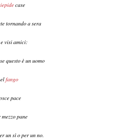
tiepide
case
ate tornando a sera
 e visi amici:
se questo è un uomo
nel
fango
osce pace
r mezzo pane
r un sì o per un no.