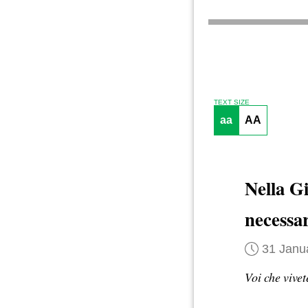
TEXT SIZE
aa
AA
Nella G
necessa
31 Janu
Voi che vivet