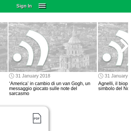
Sign In
SIGN IN
SUBSCRIBE
EDUCATIONAL LICENSES
GIFT CARDS
OTHER LANGUAGES
ABOUT US
ALEXA
31 January 2018
31 January 
ADJUST COLORS
‘America’ in cambio di un van Gogh, un
Agnelli, il biopi
messaggio giocato sulle note del
simbolo del Nov
sarcasmo