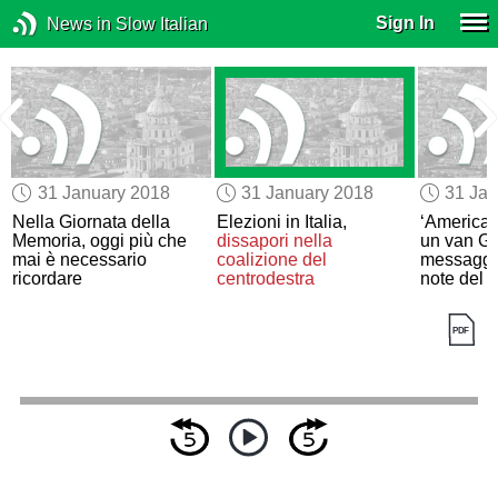
Sign In
News in Slow Italian
31 January 2018
31 January 2018
31 Jan
Nella Giornata della
Elezioni in Italia,
‘America’
r
Memoria, oggi più che
dissapori
nella
un van Go
mai è necessario
coalizione del
messaggio
ricordare
centrodestra
note del 