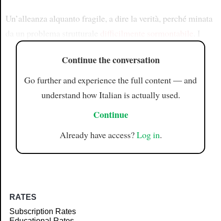
Un’alleanza alquanto fragile, a dire la verità, perché minata
da un problema strutturale
difficilmente sormontabile
. I
Continue the conversation
Go further and experience the full content — and
understand how Italian is actually used.
Continue
Already have access?
Log in
.
RATES
Subscription Rates
Educational Rates