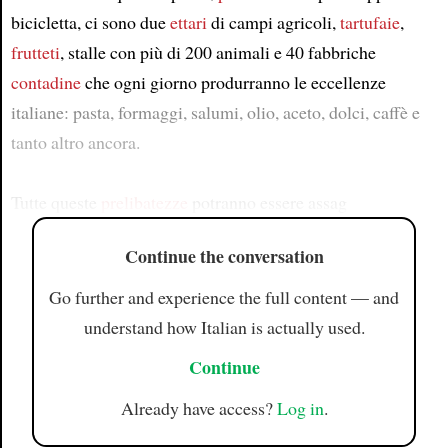
bicicletta, ci sono due
ettari
di campi agricoli,
tartufaie
,
frutteti
, stalle con più di 200 animali e 40 fabbriche
contadine
che ogni giorno produrranno le eccellenze
italiane: pasta, formaggi, salumi, olio, aceto, dolci, caffè e
tanto altro ancora.
Tutte queste
prelibatezze
potranno essere assag
Continue the conversation
Go further and experience the full content — and
understand how Italian is actually used.
Continue
Already have access?
Log in
.