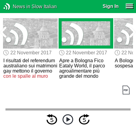
Sign In
News in Slow Italian
22 November 2017
22 November 2017
22 No
I risultati del referendum
Apre a Bologna Fico
A Bologna
australiano sui matrimoni
Eataly World, il parco
sospesa”
gay mettono il governo
agroalimentare più
con le spalle al muro
grande del mondo