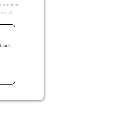
 struttura
re e di
ian is