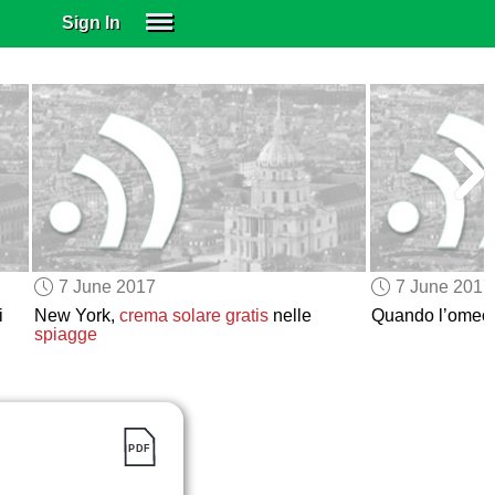
Sign In
SIGN IN
SUBSCRIBE
EDUCATIONAL LICENSES
GIFT CARDS
OTHER LANGUAGES
ABOUT US
ALEXA
7 June 2017
7 June 2017
ADJUST COLORS
i
New York,
crema solare gratis
nelle
Quando l’omeo
spiagge