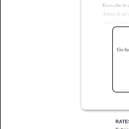
Ecco che in q
dotata di un’
risorse finan
Go fu
RATE