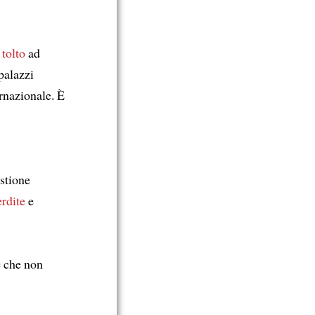
 tolto
ad
palazzi
rnazionale. È
stione
erdite
e
e che non