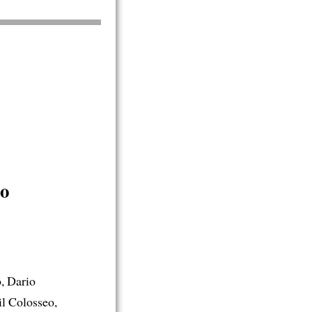
co
o, Dario
il Colosseo,