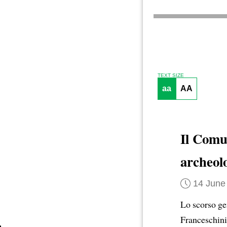
TEXT SIZE
aa
AA
Il Comu
archeolo
14 June
Lo scorso gen
Franceschini,