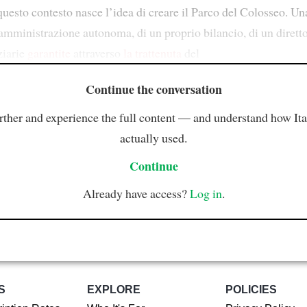
uesto contesto nasce l’idea di creare il Parco del Colosseo. Una
amministrazione autonoma, di un proprio bilancio, di un diretto
ziarie
garantite
attraverso
la trattenuta
del
Continue the conversation
rther and experience the full content — and understand how Ital
actually used.
Continue
Already have access?
Log in
.
S
EXPLORE
POLICIES