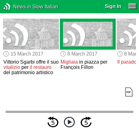
Sign In
News in Slow Italian
15 March 2017
8 March 2017
8 Mar
Vittorio Sgarbi offre il suo
Migliaia
in piazza per
Il parado
vitalizio
per
il restauro
François Fillon
del patrimonio artistico