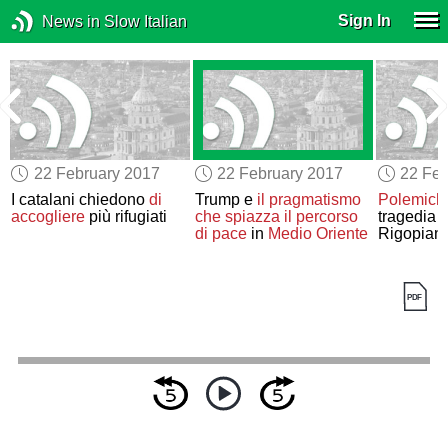
Sign In
News in Slow Italian
22 February 2017
22 February 2017
22 Feb
I catalani chiedono
di
Trump e
il pragmatismo
Polemich
accogliere
più rifugiati
che spiazza il percorso
tragedia d
di pace
in
Medio Oriente
Rigopian