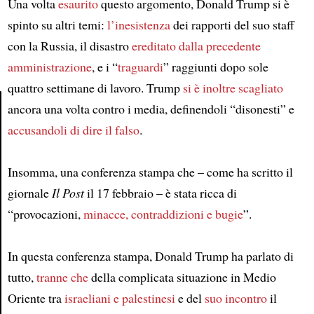
Una volta
esaurito
questo argomento, Donald Trump si è
spinto su altri temi:
l’inesistenza
dei rapporti del suo staff
con la Russia, il disastro
ereditato dalla precedente
amministrazione
, e i “
traguardi
” raggiunti dopo sole
quattro settimane di lavoro. Trump
si è inoltre scagliato
ancora una volta contro i media, definendoli “disonesti” e
accusandoli di dire il falso
.
Article
Insomma, una conferenza stampa che – come ha scritto il
giornale
Il Post
il 17 febbraio – è stata ricca di
“provocazioni,
minacce, contraddizioni e bugie
”.
In questa conferenza stampa, Donald Trump ha parlato di
tutto,
tranne che
della complicata situazione in Medio
Oriente tra
israeliani e palestinesi
e del
suo incontro
il