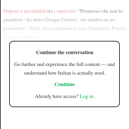
Stupore e incredulità
tra
i superstiti
: “Premesso che non lo
guarderei - ha detto Giorgia Galassi - mi sembra un po’
prematuro”. Della stessa opinione è stato Giampiero Parete,
il cuoco che per p
Continue the conversation
Go further and experience the full content — and
understand how Italian is actually used.
Continue
Already have access?
Log in
.