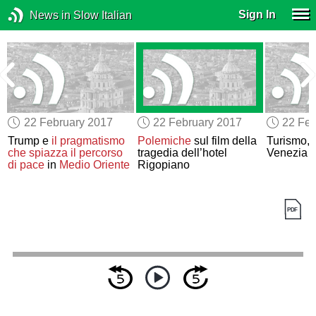
Sign In
News in Slow Italian
22 February 2017
22 February 2017
22 Feb
Trump e
il pragmatismo
Polemiche
sul film della
Turismo,
che spiazza il percorso
tragedia dell’hotel
Venezia
di pace
in
Medio Oriente
Rigopiano