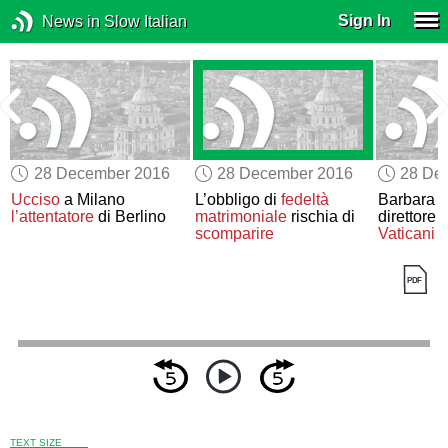
Sign In
News in Slow Italian
28 December 2016
28 December 2016
28 De
Ucciso
a Milano
L’obbligo di
fedeltà
Barbara J
l’attentatore
di Berlino
matrimoniale
rischia di
direttore 
scomparire
Vaticani
TEXT SIZE