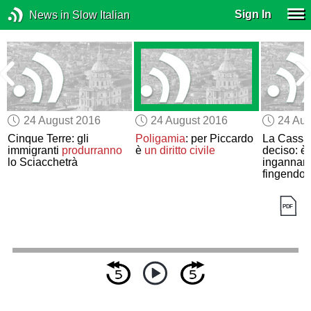
Sign In
News in Slow Italian
24 August 2016
24 August 2016
24 Aug
Cinque Terre: gli
Poligamia
: per Piccardo
La Cassa
immigranti
produrranno
è
un diritto civile
deciso: è 
lo Sciacchetrà
ingannare
fingendos