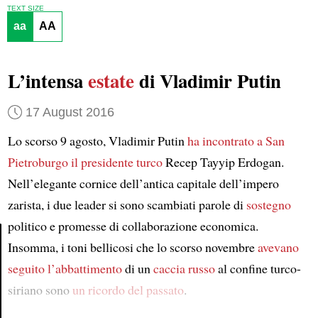
TEXT SIZE
aa
AA
L’intensa
estate
di Vladimir Putin
17 August 2016
Lo scorso 9 agosto, Vladimir Putin
ha incontrato a San
Pietroburgo il presidente turco
Recep Tayyip Erdogan.
Nell’elegante cornice dell’antica capitale dell’impero
zarista, i due leader si sono scambiati parole di
sostegno
politico e promesse di collaborazione economica.
Insomma, i toni bellicosi che lo scorso novembre
avevano
Article
seguito l’abbattimento
di un
caccia russo
al confine turco-
siriano sono
un ricordo del passato
.