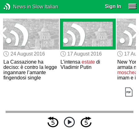
Sign In
News in Slow Italian
24 August 2016
17 August 2016
17 Aug
La Cassazione ha
L’intensa
estate
di
New York
deciso: è contro la legge
Vladimir Putin
armata ne
ingannare l’amante
moschea
fingendosi single
imam e il