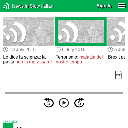
Sign In
News in Slow Italian
13 July 2016
6 July 2016
6 July
Lo dice la scienza: la
Terrorismo:
malattia del
Brexit per 
pasta
non fa ingrassare
!
nostro tempo
TEXT SIZE