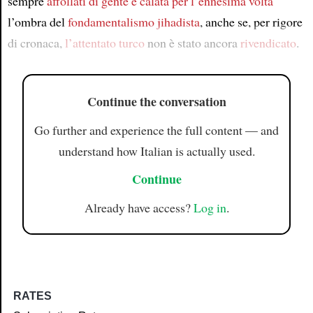
sempre
affollati di gente è calata per l’ennesima volta
l’ombra del
fondamentalismo jihadista
, anche se, per rigore
di cronaca,
l’attentato turco
non è stato ancora
rivendicato
.
Continue the conversation
Go further and experience the full content — and
understand how Italian is actually used.
Continue
Already have access?
Log in
.
RATES