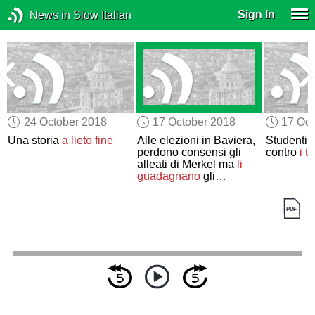
Sign In
News in Slow Italian
24 October 2018
17 October 2018
17 Oct
n
Una storia
a lieto fine
Alle elezioni in Baviera,
Studenti i
perdono consensi gli
contro
i ta
alleati di Merkel ma
li
guadagnano
gli
europeisti dei Verdi