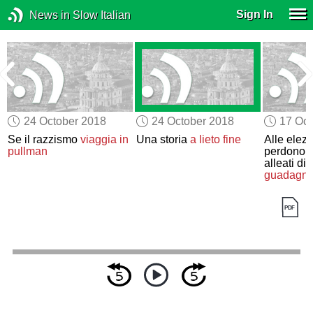
Sign In
News in Slow Italian
24 October 2018
24 October 2018
17 Oct
Se il razzismo
viaggia in
Una storia
a lieto fine
Alle elezi
pullman
perdono c
alleati d
guadagn
europeisti