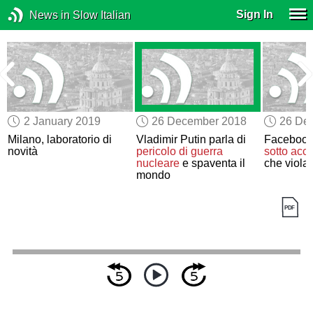
Sign In
News in Slow Italian
2 January 2019
26 December 2018
26 De
Milano, laboratorio di
Vladimir Putin parla di
Facebook
novità
pericolo di guerra
sotto acc
nucleare
e spaventa il
che violan
mondo