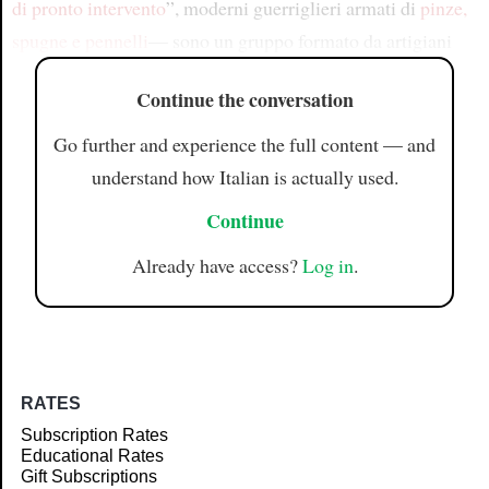
di pronto intervento
”, moderni guerriglieri armati di
pinze,
spugne e pennelli
— sono un gruppo formato da artigiani
Continue the conversation
Go further and experience the full content — and
understand how Italian is actually used.
Continue
Already have access?
Log in
.
RATES
Subscription Rates
Educational Rates
Gift Subscriptions