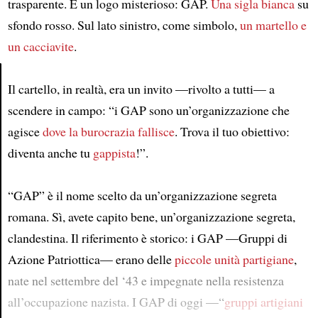
trasparente. E un logo misterioso: GAP.
Una sigla bianca
su
sfondo rosso. Sul lato sinistro, come simbolo,
un martello e
un cacciavite
.
Il cartello, in realtà, era un invito —rivolto a tutti— a
Article
scendere in campo: “i GAP sono un’organizzazione che
agisce
dove la burocrazia fallisce
. Trova il tuo obiettivo:
diventa anche tu
gappista
!”.
“GAP” è il nome scelto da un’organizzazione segreta
romana. Sì, avete capito bene, un’organizzazione segreta,
clandestina. Il riferimento è storico: i GAP —Gruppi di
Azione Patriottica— erano delle
piccole unità partigiane
,
nate nel settembre del ‘43 e impegnate nella resistenza
all’occupazione nazista. I GAP di oggi —“
gruppi artigiani