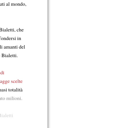
iuti al mondo,
ialetti, che
ffondersi in
li amanti del
Bialetti.
di
sagge scelte
asi totalità
to milioni.
ialetti