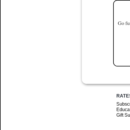
Go fu
RATE
Subscr
Educat
Gift S