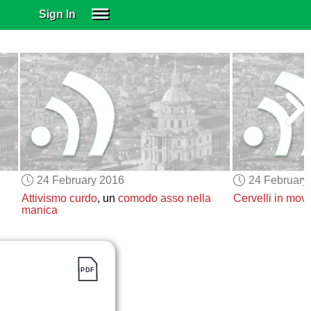
Sign In
SIGN IN
SUBSCRIBE
EDUCATIONAL LICENSES
GIFT CARDS
OTHER LANGUAGES
ABOUT US
ALEXA
24 February 2016
24 February
ADJUST COLORS
Attivismo curdo
, un
comodo asso nella
Cervelli in mov
manica