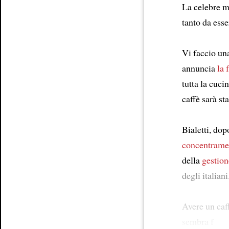
La celebre mo
Article
tanto da ess
Vi faccio un
annuncia
la 
tutta la cuci
caffè sarà st
Bialetti, do
concentramen
della
gestion
degli italian
Avere un caff
sembra f