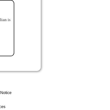
ian is
 Notice
ces