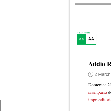
TEXT SIZE
aa
AA
Addio R
2 March
Domenica 21 
scomparsa
de
imprenditori