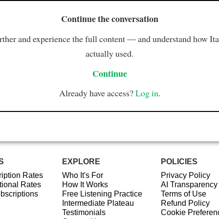
Continue the conversation
rther and experience the full content — and understand how Ital
actually used.
Continue
Already have access?
Log in
.
S
EXPLORE
POLICIES
iption Rates
Who It's For
Privacy Policy
ional Rates
How It Works
AI Transparency
ubscriptions
Free Listening Practice
Terms of Use
Intermediate Plateau
Refund Policy
Testimonials
Cookie Preferen