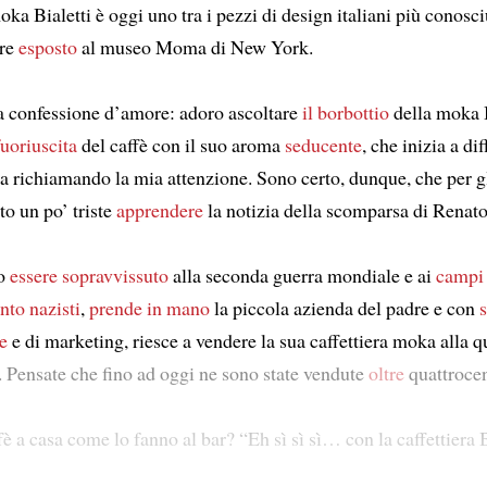
ka Bialetti è oggi uno tra i pezzi di design italiani più conosc
ere
esposto
al museo Moma di New York.
a confessione d’amore: adoro ascoltare
il borbottio
della moka B
fuoriuscita
del caffè con il suo aroma
seducente
, che inizia a di
na richiamando la mia attenzione. Sono certo, dunque, che per g
ato un po’ triste
apprendere
la notizia della scomparsa di Renato 
po
essere sopravvissuto
alla seconda guerra mondiale e ai
campi 
to nazisti
,
prende in mano
la piccola azienda del padre e con
e
e di marketing, riesce a vendere la sua caffettiera moka alla qu
i. Pensate che fino ad oggi ne sono state vendute
oltre
quattrocen
è a casa come lo fanno al bar? “Eh sì sì sì… con la caffettiera B