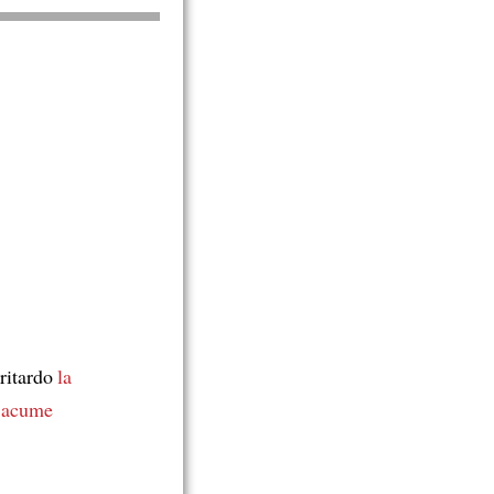
 ritardo
la
e acume