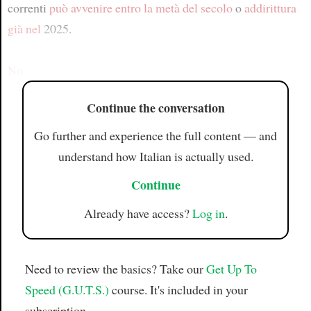
correnti
può avvenire
entro la metà del secolo
o
addirittura
già nel
2025.
No
Continue the conversation
Go further and experience the full content — and
understand how Italian is actually used.
Continue
Already have access?
Log in
.
Need to review the basics? Take our
Get Up To
Speed (G.U.T.S.)
course. It's included in your
subscription.