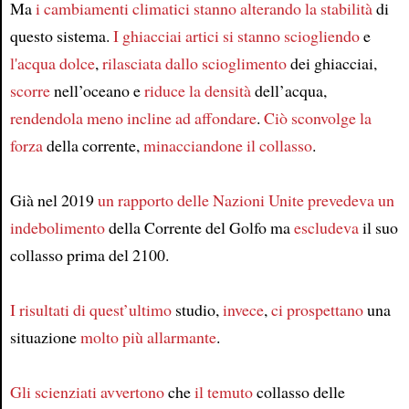
Ma
i cambiamenti climatici
stanno alterando
la stabilità
di
questo sistema.
I ghiacciai artici
si stanno sciogliendo
e
l'acqua dolce
,
rilasciata
dallo scioglimento
dei ghiacciai,
scorre
nell’oceano e
riduce
la densità
dell’acqua,
rendendola
meno incline
ad affondare
.
Ciò sconvolge
la
forza
della corrente,
minacciandone il collasso
.
Già nel 2019
un rapporto
delle Nazioni Unite
prevedeva
un
indebolimento
della Corrente del Golfo ma
escludeva
il suo
collasso prima del 2100.
I risultati
di quest’ultimo
studio,
invece
,
ci prospettano
una
situazione
molto più allarmante
.
Gli scienziati avvertono
che
il temuto
collasso delle