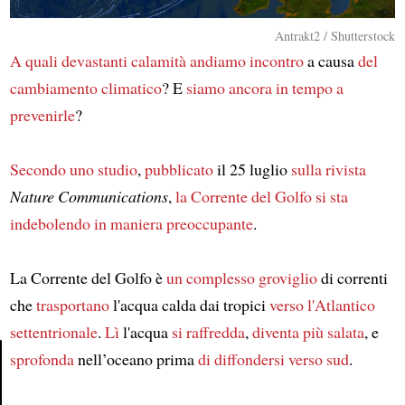
Antrakt2 / Shutterstock
A quali devastanti calamità
andiamo incontro
a causa
del
cambiamento climatico
? E
siamo ancora in tempo
a
prevenirle
?
Secondo uno studio
,
pubblicato
il 25 luglio
sulla rivista
Nature Communications
,
la Corrente del Golfo
si sta
indebolendo
in maniera preoccupante
.
La Corrente del Golfo è
un complesso groviglio
di correnti
che
trasportano
l'acqua calda dai tropici
verso l'Atlantico
settentrionale
.
Lì
l'acqua
si raffredda
,
diventa più salata
, e
sprofonda
nell’oceano prima
di diffondersi verso sud
.
Article