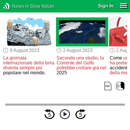
Sign In
News in Slow Italian
9 August 2023
2 August 2023
2 Augu
La giornata
Secondo uno studio
,
la
Come
un 
internazionale della birra
Corrente del Golfo
ha portat
diventa
sempre più
potrebbe crollare
già nel
accident
popolare nel mondo.
2025
della mo