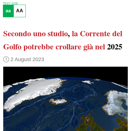
TEXT SIZE
aa
AA
Secondo uno studio
,
la Corrente del
Golfo
potrebbe crollare
già nel
2025
2 August 2023