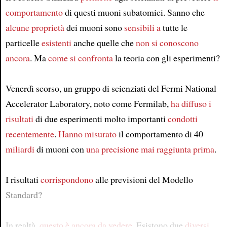
comportamento
di questi muoni subatomici. Sanno che
alcune proprietà
dei muoni sono
sensibili a
tutte le
particelle
esistenti
anche quelle che
non si conoscono
ancora
. Ma
come si confronta
la teoria con gli esperimenti?
Venerdì scorso, un gruppo di scienziati del Fermi National
Accelerator Laboratory, noto come Fermilab,
ha diffuso i
risultati
di due esperimenti molto importanti
condotti
recentemente
.
Hanno misurato
il comportamento di 40
miliardi
di muoni con
una precisione mai raggiunta prima
.
I risultati
corrispondono
alle previsioni del Modello
Standard?
In realtà,
questo è ancora da vedere
. Esistono due
diversi