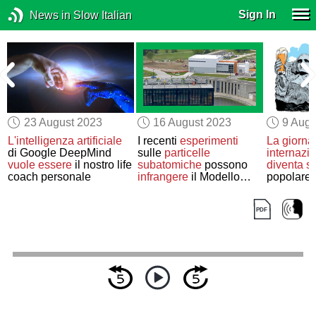
Sign In
News in Slow Italian
23 August 2023
16 August 2023
9 Augu
è
L'intelligenza artificiale
I recenti
esperimenti
La giorna
di Google DeepMind
sulle
particelle
internazio
vuole essere
il nostro life
subatomiche
possono
diventa
s
o
coach personale
infrangere
il Modello
popolare 
Standard?