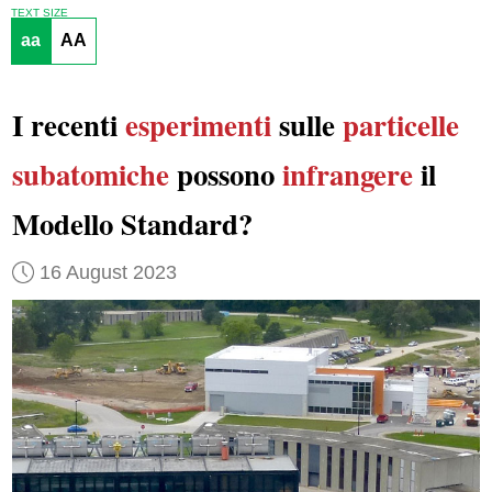
TEXT SIZE
aa
AA
I recenti
esperimenti
sulle
particelle
subatomiche
possono
infrangere
il
Modello Standard?
16 August 2023