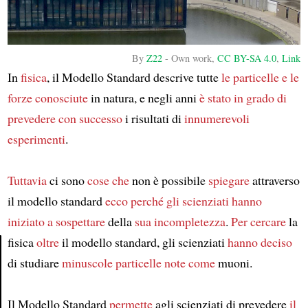
By
Z22
-
Own work
,
CC BY-SA 4.0
,
Link
In
fisica
, il Modello Standard descrive tutte
le particelle e le
forze
conosciute
in natura, e negli anni
è stato in grado di
prevedere con successo
i risultati di
innumerevoli
esperimenti
.
Tuttavia
ci sono
cose che
non è possibile
spiegare
attraverso
il modello standard
ecco perché
gli scienziati
hanno
iniziato a sospettare
della
sua incompletezza
.
Per cercare
la
fisica
oltre
il modello standard, gli scienziati
hanno deciso
di studiare
minuscole particelle note come
muoni.
Article
Il Modello Standard
permette
agli scienziati di prevedere
il