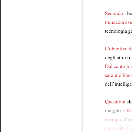
Secondo
i le
minaccia esi
tecnologia g
L'obiettivo
d
degli attori 
Dal canto lo
saranno liber
dell’intellige
Questioni
si
maggio.
Ciò
esempio
, l’
materiale di