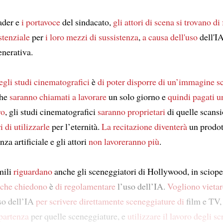
ader e
i portavoce
del sindacato,
gli attori di scena
si trovano di 
stenziale
per
i loro mezzi di sussistenza
,
a causa dell'uso
dell'IA
enerativa.
egli studi cinematografici
è
di poter disporre
di un’immagine s
che
saranno chiamati a lavorare
un solo giorno e
quindi
pagati
u
ro
, gli studi cinematografici
saranno proprietari
di quelle scansi
i di utilizzarle
per l’eternità.
La recitazione
diventerà
un prodot
nza artificiale e gli attori
non lavoreranno più
.
mili
riguardano
anche gli sceneggiatori di Hollywood, in sciope
 che chiedono
è
di regolamentare
l’uso dell’IA.
Vogliono vietar
uso dell’IA
per scrivere direttamente
sceneggiature di
film e TV,
 partenza
per quelle sceneggiature, e
utilizzare il lavoro degli scr