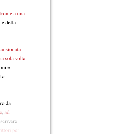
fronte a
una
 e della
cansionata
na sola volta
.
oni e
to
ro da
e
,
ad
 scrivere
ittori
per