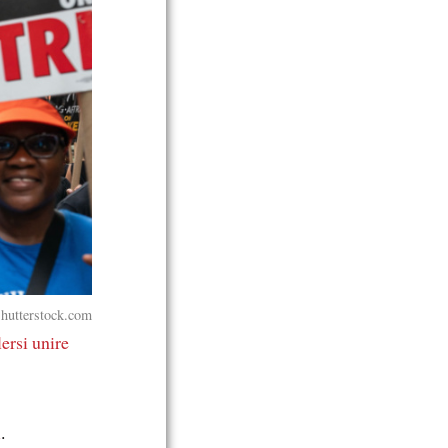
Shutterstock.com
lersi unire
i
.