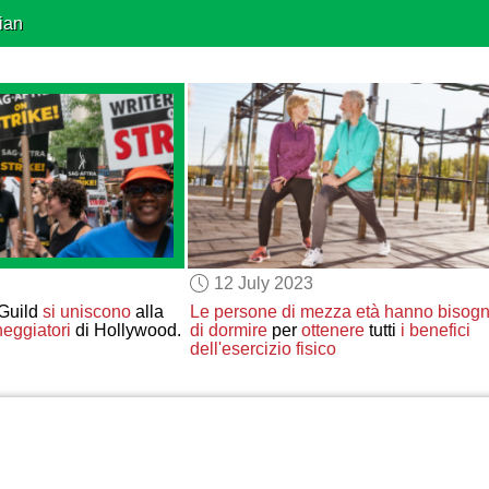
ian
12 July 2023
 Guild
si uniscono
alla
Le persone di mezza età
hanno bisog
neggiatori
di Hollywood.
di dormire
per
ottenere
tutti
i benefici
dell'esercizio fisico