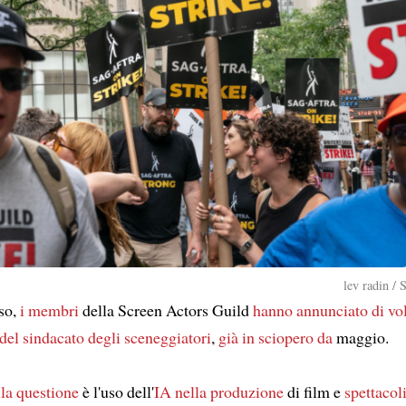
lev radin / 
so,
i membri
della Screen Actors Guild
hanno annunciato
di vo
del sindacato degli sceneggiatori
,
già in sciopero
da
maggio.
lla questione
è l'uso dell'
IA
nella produzione
di film e
spettacol