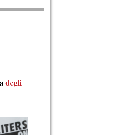
ta
degli