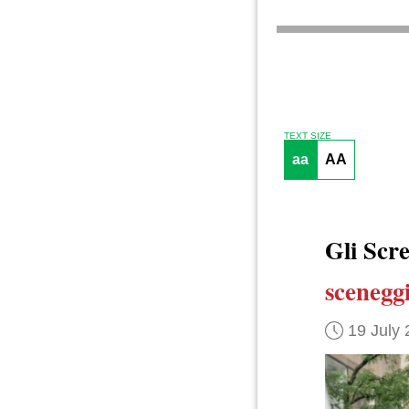
TEXT SIZE
aa
AA
Gli Scr
sceneggi
19 July