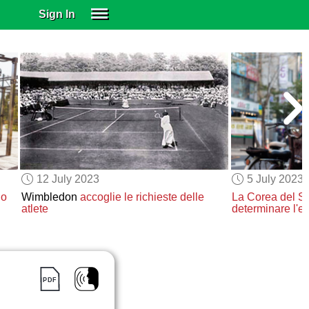
Sign In
SIGN IN
SUBSCRIBE
EDUCATIONAL LICENSES
GIFT CARDS
OTHER LANGUAGES
ABOUT US
ALEXA
12 July 2023
5 July 2023
ADJUST COLORS
no
Wimbledon
accoglie le richieste
delle
La Corea del S
atlete
determinare l'et