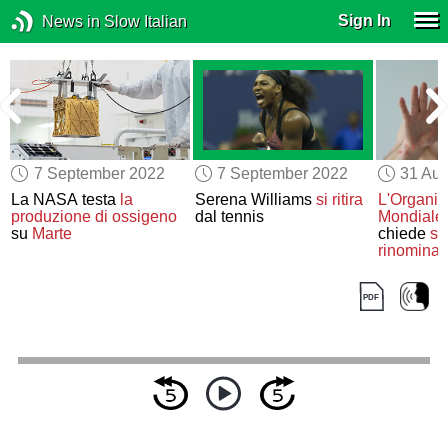
Sign In
News in Slow Italian
7 September 2022
7 September 2022
31 Aug
a
La NASA testa
la
Serena Williams
si ritira
L'Organiz
produzione di ossigeno
dal tennis
Mondiale 
su
Marte
chiede
su
rinominar
vaiolo de