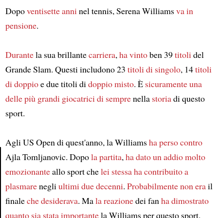
Dopo
ventisette anni
nel tennis, Serena Williams
va in
pensione
.
Durante
la sua brillante
carriera
,
ha vinto
ben 39
titoli
del
Grande Slam. Questi includono 23
titoli di singolo
, 14
titoli
di doppio
e due titoli di
doppio misto
. È
sicuramente
una
delle più grandi giocatrici di sempre
nella
storia
di questo
sport.
Agli US Open di quest'anno, la Williams
ha perso contro
Ajla Tomljanovic. Dopo
la partita
,
ha dato un addio molto
emozionante
allo sport che
lei stessa ha contribuito a
Article
plasmare
negli
ultimi due decenni
.
Probabilmente
non era
il
finale
che desiderava
. Ma
la reazione
dei fan
ha dimostrato
quanto sia stata importante
la Williams per questo sport.