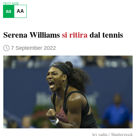
TEXT SIZE
aa
AA
Serena Williams
si ritira
dal tennis
7 September 2022
lev radin / Shutterstock