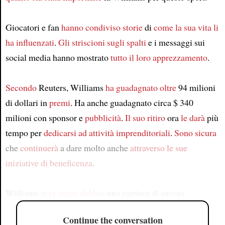
Giocatori e fan
hanno condiviso storie
di
come la sua vita li
ha influenzati
.
Gli striscioni sugli spalti
e i messaggi sui
social media hanno mostrato
tutto il loro apprezzamento
.
Secondo
Reuters, Williams
ha guadagnato
oltre
94 milioni
di dollari in
premi
. Ha anche guadagnato circa $ 340
milioni con sponsor e
pubblicità
.
Il suo ritiro
ora
le darà
più
tempo per
dedicarsi ad attività imprenditoriali
.
Sono sicura
che
continuerà
a dare molto anche
attraverso le sue
iniziative di beneficenza
.
Williams
avrà
senza dubbio
una carriera di succes
Continue the conversation