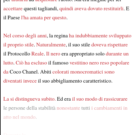
accettare
questi tagliandi,
quindi aveva dovuto restituirli
. E
il Paese
l'ha amata per questo
.
Nel corso degli anni
, la regina
ha indubbiamente sviluppato
il proprio stile
.
Naturalmente
, il suo stile
doveva rispettare
il Protocollo
Reale
.
Il nero
era appropriato solo
durante un
lutto
.
Ciò ha escluso
il famoso
vestitino nero
reso popolare
da
Coco Chanel. Abiti
colorati monocromatici
sono
diventati
invece
il ​​suo abbigliamento caratteristico.
La si distingueva subito.
Ed era
il suo modo di rassicurare
le persone della stabilità
nonostante
tutti
i cambiamenti in
atto nel mondo
.
Durante la