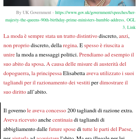
By UK Government -
https://www.gov.uk/government/speeches/her-
majesty-the-queens-90th-birthday-prime-ministers-humble-address
,
OGL
3
,
Link
La moda
è sempre stata
un tratto distintivo
discreto,
anzi
,
non proprio
discreto, della
regina
. E
spesso
è riuscita a
unire
la moda a messaggi politici.
Prendiamo ad esempio
il
suo abito da sposa
.
A causa delle
misure di austerità del
dopoguerra
,
la principessa
Elisabetta
aveva utilizzato
i suoi
tagliandi per il razionamento dei vestiti
per
dimostrare
il
suo diritto
all’abito.
Il governo
le aveva concesso
200 tagliandi di razione extra.
Aveva ricevuto
anche
centinaia
di tagliandi di
Article
abbigliamento dalle
future spose
di
tutte le parti del Paese
,
per
aiutarla
ad
acquistare
l'abito. Ma era illegale per lei