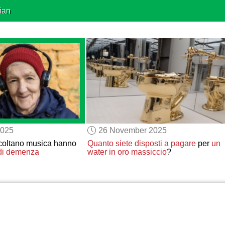
ian
2025
26 November 2025
coltano musica hanno
Quanto siete disposti a pagare
per
un
 di demenza
water in oro massiccio
?