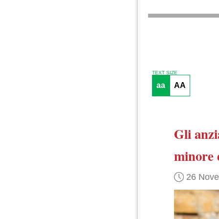
TEXT SIZE
aa
AA
Gli anzi
minore 
26 Nov