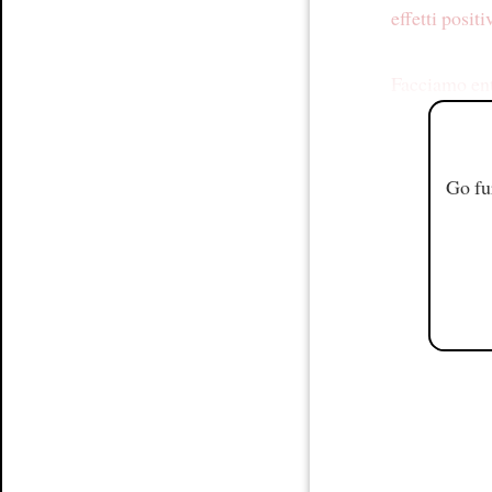
effetti positi
Facciamo ent
Go fu