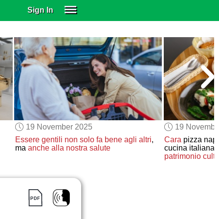
Sign In
SIGN IN
SUBSCRIBE
EDUCATIONAL LICENSES
GIFT CARDS
OTHER LANGUAGES
ABOUT US
ALEXA
19 November 2025
19 Novembe
ADJUST COLORS
Essere gentili
non solo fa bene
agli altri
,
Cara
pizza nap
ma
anche
alla nostra salute
cucina italiana
patrimonio cult