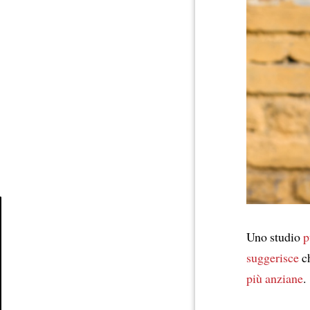
Uno studio
p
Article
suggerisce
ch
più anziane
.