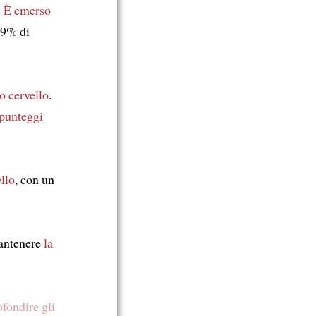
.
È emerso
9% di
ro cervello
.
punteggi
ello
, con un
antenere
la
fondire gli