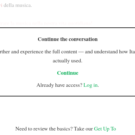
vi
della musica.
rare la musica nella nostra vita quotidiana!
Continue the conversation
rther and experience the full content — and understand how Ital
actually used.
Continue
Already have access?
Log in
.
Need to review the basics? Take our
Get Up To