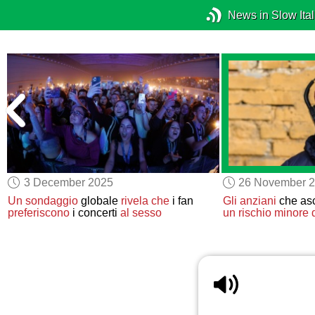
News in Slow Ital
3 December 2025
26 November 
Un sondaggio
globale
rivela che
i fan
Gli anziani
che as
preferiscono
i concerti
al sesso
un rischio minore