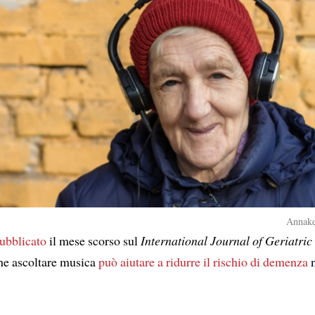
Annake
ubblicato
il mese scorso sul
International Journal of Geriatric
e ascoltare musica
può aiutare a ridurre
il rischio di demenza
n