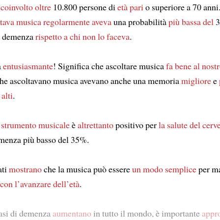
 coinvolto
oltre
10.800 persone di
età
pari
o superiore a 70 anni
ltava musica regolarmente
aveva
una probabilità
più bassa del
3
a demenza
rispetto a chi non lo faceva
.
a
entusiasmante
! Significa che ascoltare musica
fa bene al nost
che ascoltavano musica avevano anche una memoria
migliore
e
alti
.
 strumento musicale
è
altrettanto
positivo per
la salute del cerv
emenza più basso del 35%.
ati
mostrano
che la musica può essere
un modo semplice
per m
con l’avanzare dell’età
.
casi di demenza
aumentano
in tutto il mondo, è importante
appro