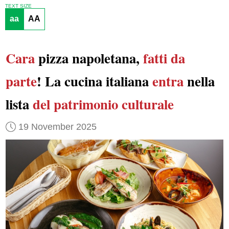
TEXT SIZE
aa
AA
Cara
pizza napoletana,
fatti da
parte
! La cucina italiana
entra
nella
lista
del patrimonio culturale
19 November 2025