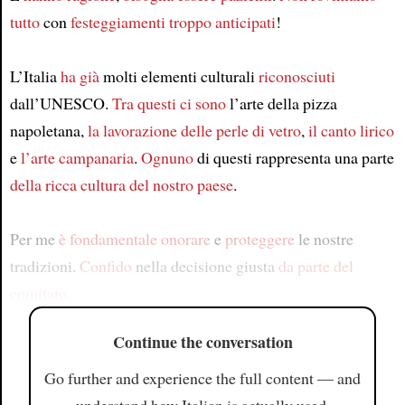
tutto
con
festeggiamenti
troppo anticipati
!
L’Italia
ha già
molti elementi culturali
riconosciuti
dall’UNESCO.
Tra questi
ci sono
l’arte della pizza
napoletana,
la lavorazione delle perle di vetro
,
il canto lirico
e
l’arte campanaria
.
Ognuno
di questi rappresenta una parte
della ricca cultura del nostro paese
.
Per me
è fondamentale
onorare
e
proteggere
le nostre
tradizioni.
Confido
nella decisione giusta
da parte del
comitato
.
Continue the conversation
Go further and experience the full content — and