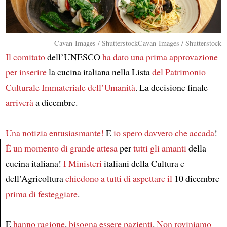
Cavan-Images / ShutterstockCavan-Images / Shutterstock
Il comitato
dell’UNESCO
ha dato una prima approvazione
per inserire
la cucina italiana nella Lista
del Patrimonio
Culturale Immateriale dell’Umanità
. La decisione finale
arriverà
a dicembre.
Una notizia entusiasmante!
E
io spero davvero che accada
!
È un momento
di grande attesa
per
tutti gli amanti
della
cucina italiana!
I Ministeri
italiani della Cultura e
Article
dell’Agricoltura
chiedono a tutti
di aspettare il
10 dicembre
prima di festeggiare
.
E
hanno ragione
,
bisogna essere pazienti
.
Non roviniamo