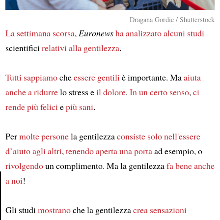
Dragana Gordic / Shutterstock
La settimana scorsa
,
Euronews
ha analizzato
alcuni studi
scientifici
relativi alla gentilezza
.
Tutti sappiamo
che
essere gentili
è importante. Ma
aiuta
anche
a ridurre
lo stress e
il dolore
.
In un certo senso
,
ci
rende più felici
e
più sani
.
Per
molte persone
la gentilezza
consiste solo
nell'essere
d’aiuto agli altri
,
tenendo aperta una porta
ad esempio, o
rivolgendo
un complimento. Ma la gentilezza
fa bene anche
a noi
!
Article
Gli studi
mostrano
che la gentilezza
crea sensazioni