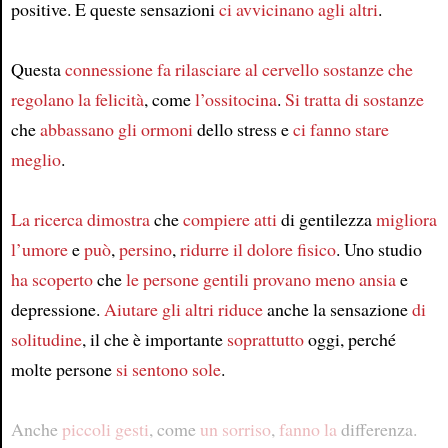
positive. E queste sensazioni
ci avvicinano agli altri
.
Questa
connessione
fa rilasciare al cervello
sostanze che
regolano la felicità
, come
l’ossitocina
.
Si tratta di sostanze
che
abbassano gli ormoni
dello stress e
ci fanno stare
meglio
.
La ricerca dimostra
che
compiere atti
di gentilezza
migliora
l’umore
e
può
,
persino
,
ridurre
il dolore fisico
. Uno studio
ha scoperto
che
le persone gentili
provano meno ansia
e
depressione.
Aiutare gli altri
riduce
anche la sensazione
di
solitudine
, il che è importante
soprattutto
oggi, perché
molte persone
si sentono sole
.
Anche
piccoli gesti
, come
un sorriso
,
fanno la
differenza.