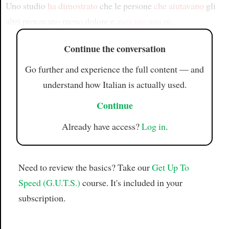
Uno studio
ha dimostrato
che le persone
che aiutavano
gli
altri provavano meno dolore e
avevano
una m
Continue the conversation
Go further and experience the full content — and
understand how Italian is actually used.
Continue
Already have access?
Log in
.
Need to review the basics? Take our
Get Up To
Speed (G.U.T.S.)
course. It's included in your
subscription.