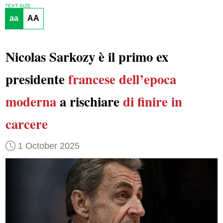
TEXT SIZE
aa
AA
Nicolas Sarkozy è il primo ex
presidente
francese
dell’epoca
moderna
a rischiare
di finire in
carcere
1 October 2025