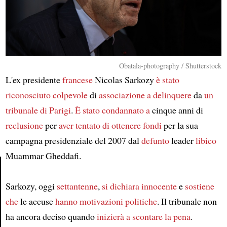
Obatala-photography / Shutterstock
L'ex presidente
francese
Nicolas Sarkozy
è stato
riconosciuto colpevole
di
associazione a delinquere
da
un
tribunale di Parigi
.
È stato condannato a
cinque anni di
reclusione
per
aver tentato di ottenere fondi
per la sua
campagna presidenziale del 2007 dal
defunto
leader
libico
Muammar Gheddafi.
Sarkozy, oggi
settantenne
,
si dichiara innocente
e
sostiene
Article
che
le accuse
hanno motivazioni politiche
. Il tribunale non
ha ancora deciso quando
inizierà a scontare la pena
.