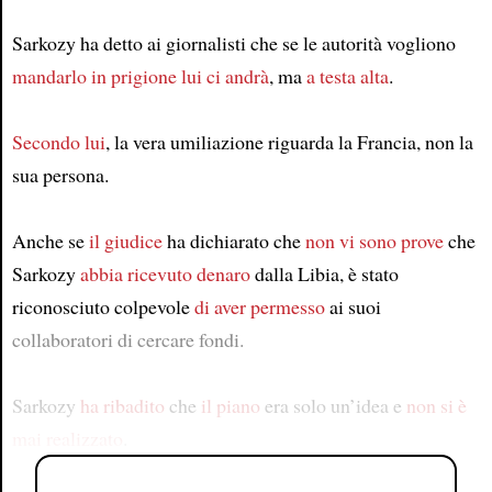
Sarkozy ha detto ai giornalisti che se le autorità vogliono
mandarlo in prigione
lui ci andrà
, ma
a testa alta
.
Secondo lui
, la vera umiliazione riguarda la Francia, non la
sua persona.
Anche se
il giudice
ha dichiarato che
non vi sono prove
che
Sarkozy
abbia ricevuto denaro
dalla Libia, è stato
riconosciuto colpevole
di aver permesso
ai suoi
collaboratori di cercare fondi.
Sarkozy
ha ribadito
che
il piano
era solo un’idea e
non si è
mai realizzato
.