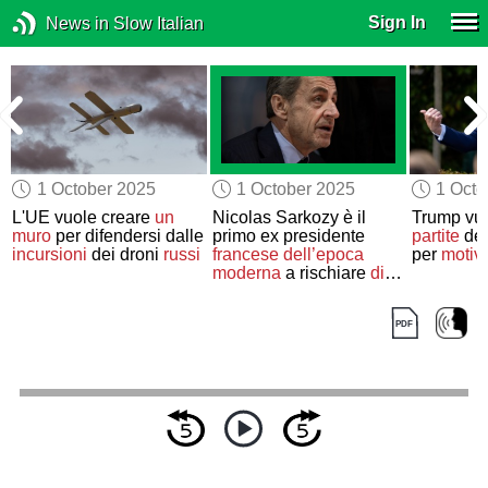
Sign In
News in Slow Italian
1 October 2025
1 October 2025
1 Octo
L'UE vuole creare
un
Nicolas Sarkozy è il
Trump vu
muro
per difendersi dalle
primo ex presidente
partite
de
i
incursioni
dei droni
russi
francese
dell’epoca
per
motivi
moderna
a rischiare
di
finire in carcere