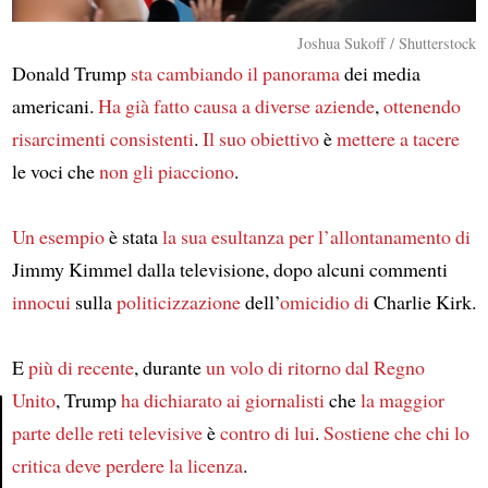
Joshua Sukoff / Shutterstock
Donald Trump
sta cambiando
il panorama
dei media
americani.
Ha già fatto causa a
diverse aziende
,
ottenendo
risarcimenti consistenti
.
Il suo obiettivo
è
mettere a tacere
le voci che
non gli piacciono
.
Un esempio
è stata
la sua esultanza per
l’allontanamento di
Jimmy Kimmel dalla televisione, dopo alcuni commenti
innocui
sulla
politicizzazione
dell’
omicidio di
Charlie Kirk.
E
più di recente
, durante
un volo di ritorno dal
Regno
Unito
, Trump
ha dichiarato ai giornalisti
che
la maggior
parte delle
reti televisive
è
contro di lui
.
Sostiene che
chi lo
Article
critica
deve perdere la licenza
.