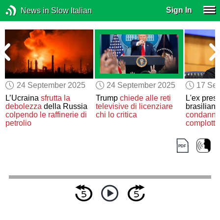
Sign In
News in Slow Italian
24 September 2025
24 September 2025
17 Se
L’Ucraina
sfrutta
la
Trump
chiede alle reti
L'ex pres
6
debolezza
della Russia
televisive di licenziare
brasilian
colpendo le raffinerie di
chi lo critica
condannat
petrolio
complotta
democraz