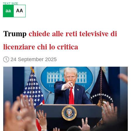
TEXT SIZE
aa
AA
Trump
chiede alle reti televisive di
licenziare
chi lo critica
24 September 2025