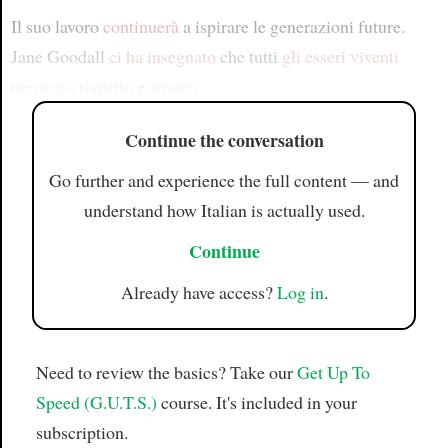
Il suo lavoro
continuerà
a ispirare le generazioni future.
Jane Goodall
ci ha insegnato
che tutti
gli esseri viventi
meritano
rispetto
e
amore
.
Continue the conversation
Go further and experience the full content — and
understand how Italian is actually used.
Continue
Already have access?
Log in
.
Need to review the basics? Take our
Get Up To
Speed (G.U.T.S.)
course. It's included in your
subscription.