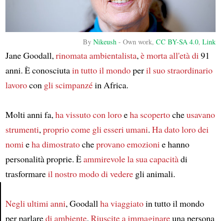
By
Nikeush
-
Own work
,
CC BY-SA 4.0
,
Link
Jane Goodall,
rinomata ambientalista
,
è morta all'età di
91
anni. È conosciuta
in tutto il mondo
per
il suo straordinario
lavoro
con
gli scimpanzé
in Africa.
Molti anni fa,
ha vissuto con loro
e
ha scoperto
che
usavano
strumenti
,
proprio come gli esseri umani
.
Ha dato loro dei
nomi
e
ha dimostrato
che
provano emozioni
e hanno
personalità proprie. È
ammirevole
la sua capacità
di
trasformare
il nostro modo di vedere
gli animali.
Negli ultimi anni
, Goodall
ha viaggiato
in tutto il mondo
Article
per parlare
di ambiente
.
Riuscite a immaginare
una persona