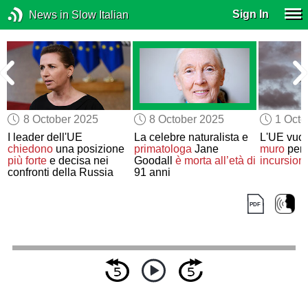
Sign In
News in Slow Italian
8 October 2025
8 October 2025
1 Octo
I leader dell'UE
La celebre naturalista e
L'UE vuol
chiedono
una posizione
primatologa
Jane
muro
per 
più forte
e decisa nei
Goodall
è morta all’età di
incursioni
confronti della Russia
91 anni