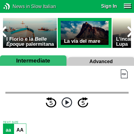
Sign In
News in Slow Italian
I Florio e la
Belle
L’incan
La via del mare
Époque
palermitana
Lupa
Intermediate
Advanced
TEXT SIZE
aa
AA