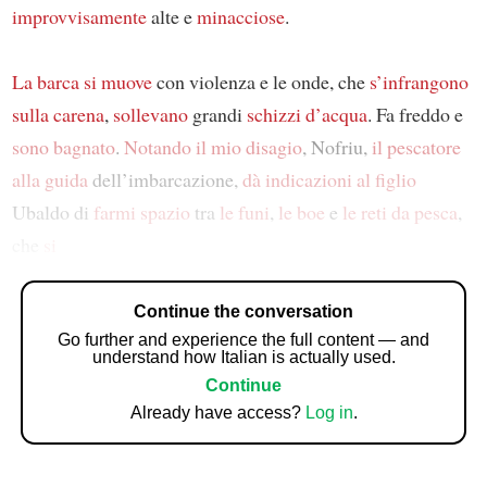
improvvisamente
alte e
minacciose
.
La barca
si muove
con violenza e le onde, che
s’infrangono
sulla carena
,
sollevano
grandi
schizzi d’acqua
. Fa freddo e
sono bagnato
.
Notando
il mio disagio
, Nofriu,
il pescatore
alla guida
dell’imbarcazione,
dà indicazioni al figlio
Ubaldo di
farmi spazio
tra
le funi
,
le boe
e
le reti da pesca
,
che
si
Continue the conversation
Go further and experience the full content — and
understand how Italian is actually used.
Continue
Already have access?
Log in
.