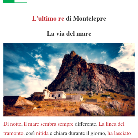
L'ultimo re
di Montelepre
La via del mare
Di notte
,
il mare
sembra sempre
differente.
La linea del
tramonto
, così
nitida
e chiara durante il giorno,
ha lasciato