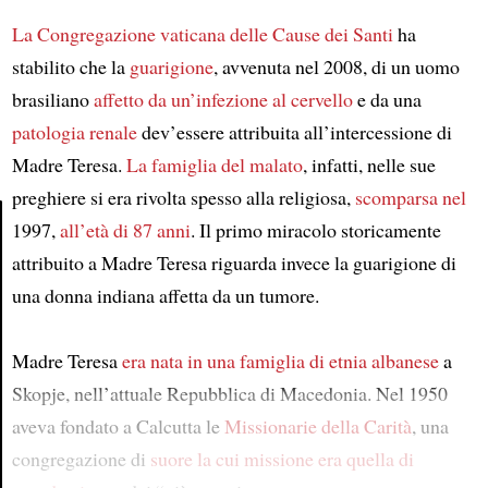
La Congregazione vaticana delle Cause dei Santi
ha
stabilito che la
guarigione
, avvenuta nel 2008, di un uomo
brasiliano
affetto da un’infezione al cervello
e da una
patologia renale
dev’essere attribuita all’intercessione di
Madre Teresa.
La famiglia del malato
, infatti, nelle sue
preghiere si era rivolta spesso alla religiosa,
scomparsa nel
1997,
all’età di 87 anni
. Il primo miracolo storicamente
attribuito a Madre Teresa riguarda invece la guarigione di
Article
una donna indiana affetta da un tumore.
Madre Teresa
era nata in una famiglia di etnia albanese
a
Skopje, nell’attuale Repubblica di Macedonia. Nel 1950
aveva fondato a Calcutta le
Missionarie della Carità
, una
congregazione di
suore
la cui missione era quella di