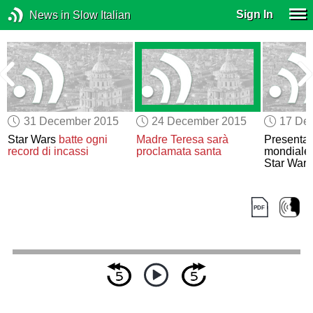
Sign In
News in Slow Italian
31 December 2015
24 December 2015
17 De
Star Wars
batte ogni
Madre Teresa
sarà
Presentat
record di incassi
proclamata santa
mondiale i
Star Wars