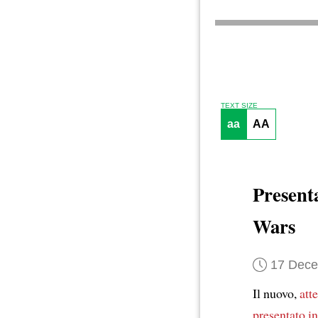
TEXT SIZE
aa
AA
Presenta
Wars
17 Dec
Il nuovo,
att
presentato i