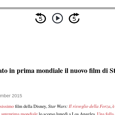
to in prima mondiale il nuovo film di S
ember 2015
esissimo
film della Disney,
Star Wars:
Il risveglio della Forza
,
è
n anteprima mondiale
lo scorso lunedì a Los Angeles.
Una folla 