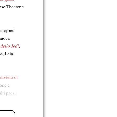
nese Theater e
sney nel
 nuova
 dello Jedi
,
o, Leia
divieto di
ione e
lti paesi