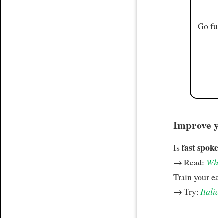
Go fu
Improve yo
fast spoke
Is
→ Read:
Why
Train your e
→ Try:
Itali