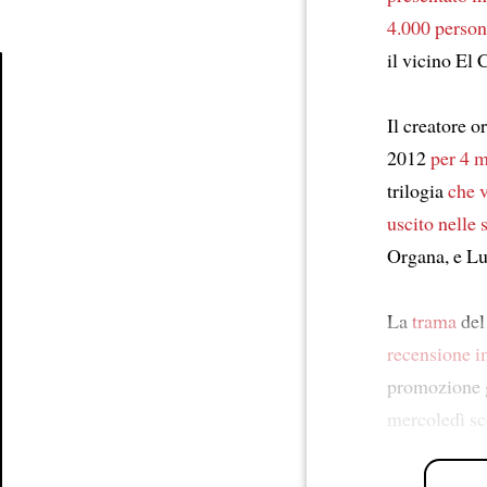
4.000 perso
il vicino El 
Article
Il creatore o
2012
per 4 m
trilogia
che v
uscito nelle 
Organa, e L
La
trama
del
recensione i
promozione 
mercoledì sco