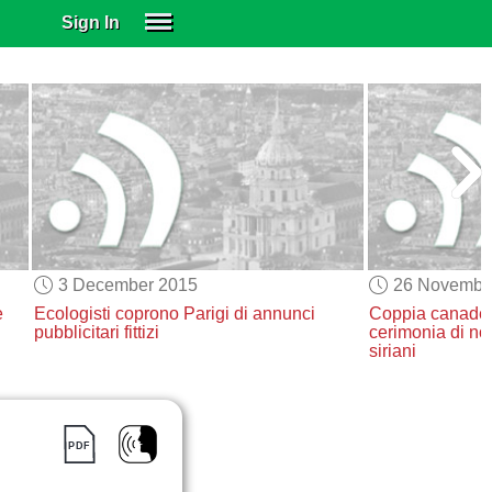
Sign In
SIGN IN
SUBSCRIBE
EDUCATIONAL LICENSES
GIFT CARDS
OTHER LANGUAGES
ABOUT US
ALEXA
3 December 2015
26 Novembe
ADJUST COLORS
e
Ecologisti
coprono Parigi di annunci
Coppia canade
pubblicitari fittizi
cerimonia di no
siriani