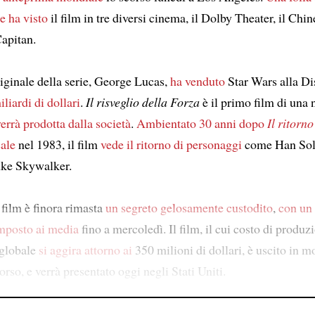
ne
ha visto
il film in tre diversi cinema, il Dolby Theater, il Chi
Capitan.
riginale della serie, George Lucas,
ha venduto
Star Wars alla Di
iliardi di dollari
.
Il risveglio della Forza
è il primo film di una
errà prodotta dalla società
.
Ambientato 30 anni dopo
Il ritorno
sale
nel 1983, il film
vede il ritorno
di personaggi
come Han Sol
uke Skywalker.
 film è finora rimasta
un segreto gelosamente custodito
,
con un 
mposto ai media
fino a mercoledì. Il film, il cui costo di produz
globale
si aggira attorno ai
350 milioni di dollari, è uscito in mo
rso, e verrà presentato oggi negli Stati Uniti.