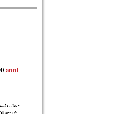
00
anni
nal Letters
00 anni fa.