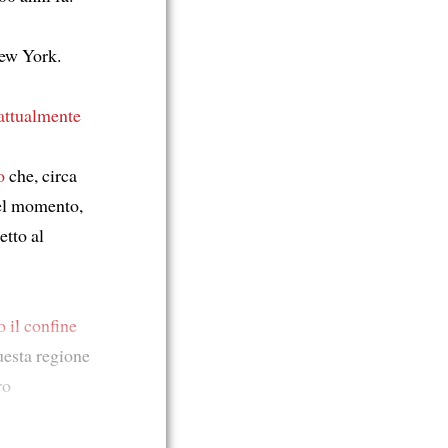
New York.
attualmente
o
che, circa
uel momento,
etto al
o il confine
uesta regione
ro