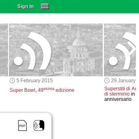
Sign In
SIGN IN
SUBSCRIBE
EDUCATIONAL LICENSES
GIFT CARDS
OTHER LANGUAGES
ABOUT US
ALEXA
5 February 2015
29 January 
ADJUST COLORS
Superstiti di A
esima
Super Bowl, 49
edizione
di sterminio
in o
anniversario