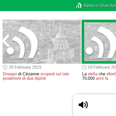
News in Slow Ital
26 February 2015
19 February 2
Disegni
di Cézanne
scoperti
sul lato
La
stella
che
sfior
posteriore
di due dipinti
70.000
anni fa