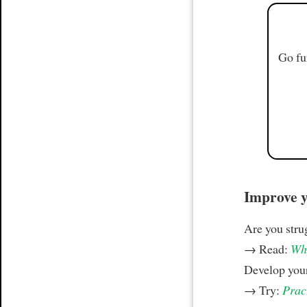
Go fu
Improve yo
Are you stru
→ Read:
Why
Develop your
→ Try:
Prac