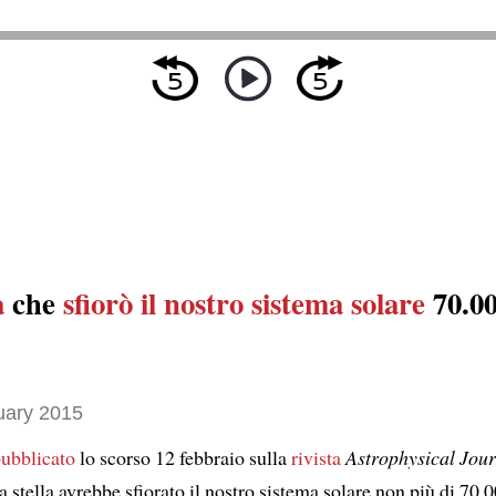
a
che
sfiorò
il nostro sistema solare
70.0
uary 2015
ubblicato
lo scorso 12 febbraio sulla
rivista
Astrophysical Jour
 stella avrebbe sfiorato il nostro sistema solare non più di 70.0