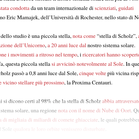
stata condotta
da un team internazionale di
scienziati
,
guidati
mo Eric Mamajek, dell’Università di Rochester, nello stato di 
dello studio è una piccola stella,
nota come
“stella di Scholz”,
lazione dell’Unicorno
,
a 20 anni luce dal
nostro sistema solare.
ne i movimenti a ritroso nel tempo
, i
ricercatori
hanno scopert
a, questa piccola stella
si avvicinò notevolmente al Sole
. In q
Scholz passò a 0,8 anni luce dal Sole,
cinque volte
più vicina risp
e vicino stellare più prossimo
, la Proxima Centauri.
 si dicono certi al 98% che la stella di Scholz
abbia attraversat
istema solare, una regione
nota con il nome di
Nube di Oort
. Q
a di
migliaia di miliardi di comete ghiacciate
, le quali potrebbe
al Sole
qualora le loro orbite venissero disturbate
.