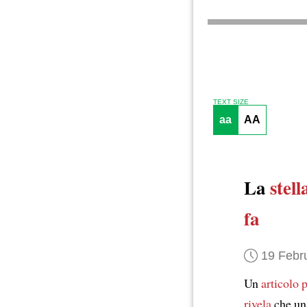
TEXT SIZE
aa
AA
La
stell
fa
19 Febr
Un
articolo
p
rivela
che una