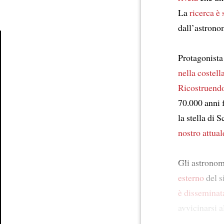
La
ricerca
è 
dall’astrono
Protagonista 
Article
nella costel
Ricostruendo
70.000 anni f
la stella di 
nostro attual
Gli astronomi
esterno
del s
è disseminat
avvicinarsi 