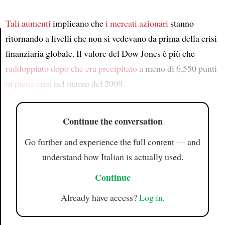
Tali aumenti
implicano che
i mercati azionari
stanno
ritornando a livelli che non si vedevano da prima della crisi
finanziaria globale. Il valore del Dow Jones è più che
Article
raddoppiato
dopo che era precipitato
a meno di 6,550 punti
in piena crisi
nel marzo del 2009.
Continue the conversation
Go further and experience the full content — and
understand how Italian is actually used.
Continue
Already have access?
Log in
.