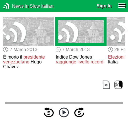
Sign In
News in Slow Italian
7 March 2013
7 March 2013
28 Feb
È morto il
presidente
Indice Dow Jones
Elezioni 
venezuelano
Hugo
raggiunge livello record
Italia
e
Chávez