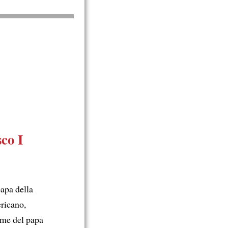
co I
apa della
ericano,
ome del papa