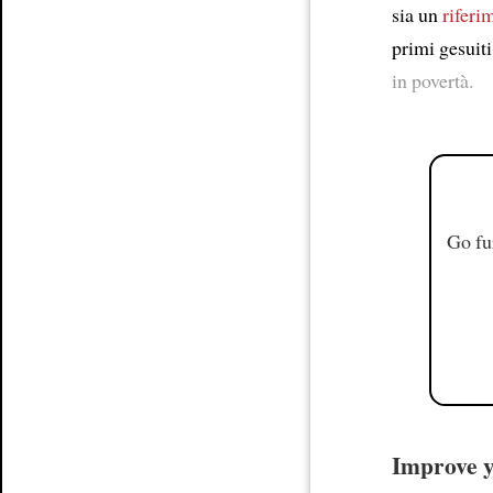
sia un
riferi
primi gesuiti
in povertà.
Go fu
Improve yo