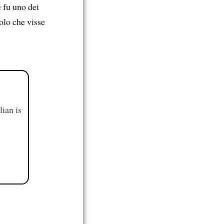
 fu uno dei
olo che visse
ian is