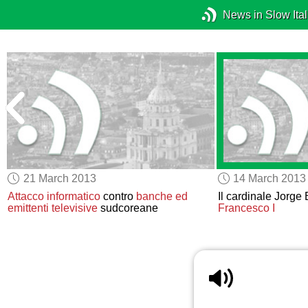
News in Slow Ital
21 March 2013
14 March 2013
Attacco informatico
contro
banche ed
Il cardinale Jorge
q
emittenti televisive
sudcoreane
Francesco I