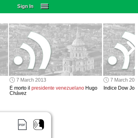
Sign In
SIGN IN
SUBSCRIBE
EDUCATIONAL LICENSES
GIFT CARDS
OTHER LANGUAGES
ABOUT US
ALEXA
7 March 2013
7 March 201
ADJUST COLORS
È morto il
presidente venezuelano
Hugo
Indice Dow Jo
Chávez