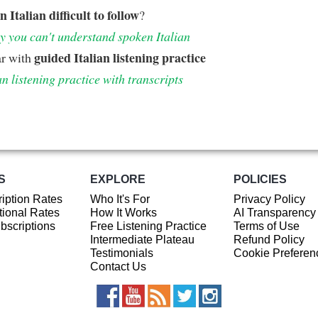
n Italian difficult to follow
?
 you can't understand spoken Italian
guided Italian listening practice
ar with
an listening practice with transcripts
S
EXPLORE
POLICIES
iption Rates
Who It's For
Privacy Policy
ional Rates
How It Works
AI Transparency
ubscriptions
Free Listening Practice
Terms of Use
Intermediate Plateau
Refund Policy
Testimonials
Cookie Preferen
Contact Us