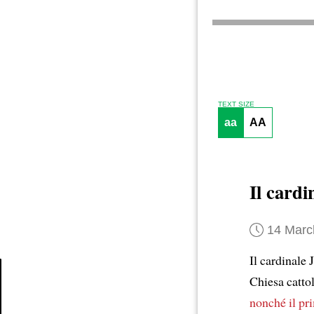
TEXT SIZE
aa
AA
Il cardi
14 Marc
Il cardinale
Chiesa catto
Article
nonché il pr