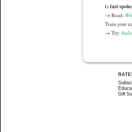
fast spoke
Is
→ Read:
Why
Train your e
→ Try:
Itali
RATE
Subscr
Educat
Gift S