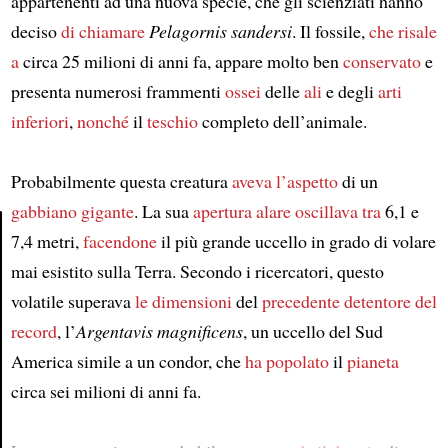
appartenenti ad una nuova specie, che gli scienziati hanno
deciso
di chiamare
Pelagornis sandersi
. Il fossile,
che risale
a
circa 25 milioni di anni fa, appare molto ben
conservato
e
presenta numerosi frammenti
ossei
delle
ali
e degli
arti
inferiori
,
nonché
il
teschio
completo dell’animale.
Probabilmente questa creatura
aveva l’aspetto
di un
gabbiano gigante
. La sua
apertura alare
oscillava tra
6,1 e
7,4 metri,
facendone
il più grande uccello in grado di volare
mai esistito sulla Terra. Secondo i ricercatori, questo
Article
volatile superava
le dimensioni
del
precedente
detentore del
record
, l’
Argentavis magnificens
, un uccello del Sud
America simile a un condor, che
ha popolato
il
pianeta
circa sei milioni di anni fa.