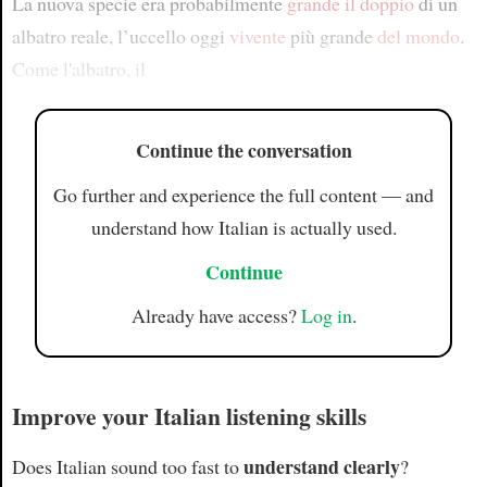
La nuova specie era probabilmente
grande il doppio
di un
albatro reale, l’uccello oggi
vivente
più grande
del mondo
.
Come l'albatro, il
Continue the conversation
Go further and experience the full content — and
understand how Italian is actually used.
Continue
Already have access?
Log in
.
Improve your Italian listening skills
understand clearly
Does Italian sound too fast to
?