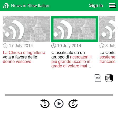
Sign In
News in Slow Italian
17 July 2014
10 July 2014
3 July
°
La Chiesa d’Inghilterra
Classificato da un
La Corte 
vota a favore delle
gruppo di
ricercatori
il
sostiene
i
donne vescovo
più grande uccello in
francese
grado di volare mai
esistito