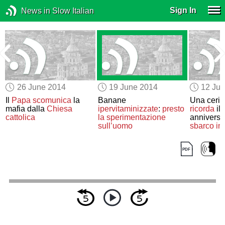
Sign In
News in Slow Italian
26 June 2014
19 June 2014
12 Ju
Il
Papa
scomunica
la
Banane
Una ceri
mafia dalla
Chiesa
ipervitaminizzate
:
presto
ricorda
il 
e
cattolica
la sperimentazione
anniversa
sull’uomo
sbarco in