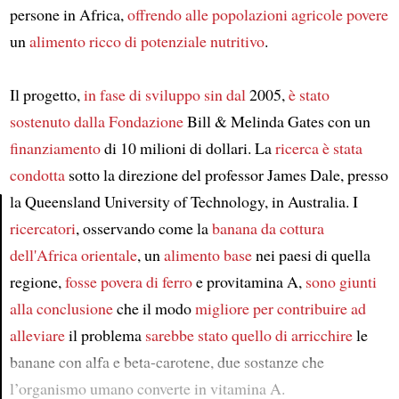
persone in Africa,
offrendo alle popolazioni agricole povere
un
alimento ricco di potenziale nutritivo
.
Il progetto,
in fase di sviluppo
sin dal
2005,
è stato
sostenuto
dalla
Fondazione
Bill & Melinda Gates con un
finanziamento
di 10 milioni di dollari. La
ricerca
è stata
condotta
sotto la direzione del professor James Dale, presso
la Queensland University of Technology, in Australia. I
ricercatori
, osservando come la
banana da cottura
Article
dell'Africa orientale
, un
alimento base
nei paesi di quella
regione,
fosse povera di ferro
e provitamina A,
sono giunti
alla conclusione
che il modo
migliore
per contribuire ad
alleviare
il problema
sarebbe stato quello di arricchire
le
banane con alfa e beta-carotene, due sostanze che
l’organismo umano converte in vitamina A.