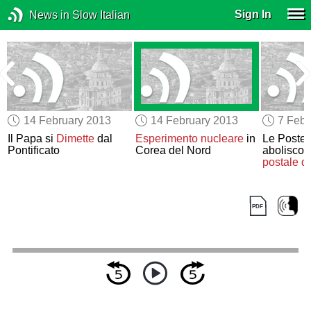
Sign In
News in Slow Italian
14 February 2013
14 February 2013
7 Febr
Il Papa si
Dimette
dal
Esperimento nucleare
in
Le Poste d
Pontificato
Corea del Nord
abolisco
postale d