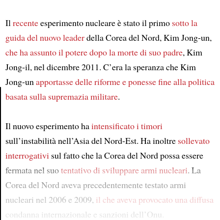
Il
recente
esperimento nucleare è stato il primo
sotto la
guida del nuovo leader
della Corea del Nord, Kim Jong-un,
che ha assunto il potere dopo la morte di suo padre
, Kim
Jong-il, nel dicembre 2011. C’era la speranza che Kim
Jong-un
apportasse delle riforme e ponesse fine alla politica
basata sulla supremazia militare
.
Article
Il nuovo esperimento ha
intensificato i timori
sull’instabilità nell’Asia del Nord-Est. Ha inoltre
sollevato
interrogativi
sul fatto che la Corea del Nord possa essere
fermata nel suo
tentativo di sviluppare armi nucleari
. La
Corea del Nord aveva precedentemente testato armi
nucleari nel 2006 e 2009,
il che aveva provocato una diffusa
condanna internazionale e sanzioni dell’Onu.