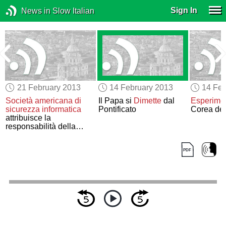
Sign In
News in Slow Italian
21 February 2013
14 February 2013
14 Feb
Società americana di
Il Papa si
Dimette
dal
Esperimen
sicurezza informatica
Pontificato
Corea del
attribuisce la
responsabilità della
pirateria informatica
a
un’unità dell’Esercito
Cinese