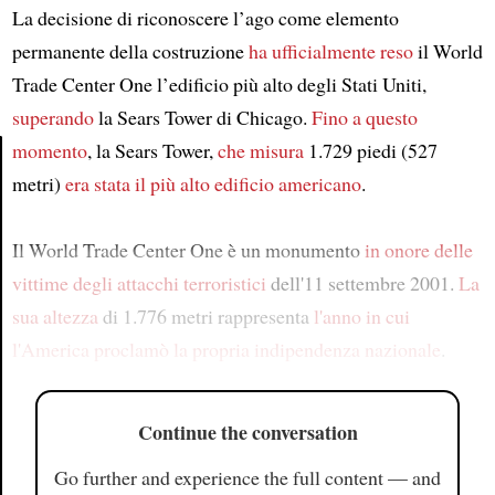
La decisione di riconoscere l’ago come elemento
permanente della costruzione
ha ufficialmente reso
il World
Trade Center One l’edificio più alto degli Stati Uniti,
superando
la Sears Tower di Chicago.
Fino a questo
momento
, la Sears Tower,
che misura
1.729 piedi (527
metri)
era stata il più alto edificio americano
.
Article
Il World Trade Center One è un monumento
in onore delle
vittime degli attacchi terroristici
dell'11 settembre 2001.
La
sua altezza
di 1.776 metri rappresenta
l'anno in cui
l'America proclamò la propria indipendenza nazionale
.
Continue the conversation
Go further and experience the full content — and