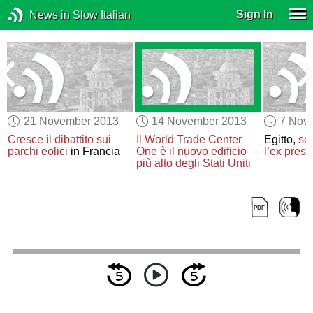
Sign In
News in Slow Italian
21 November 2013
14 November 2013
7 Nov
Cresce il dibattito sui
Il World Trade Center
Egitto,
so
e
parchi eolici
in Francia
One
è il nuovo edificio
l’ex presi
più alto degli Stati Uniti