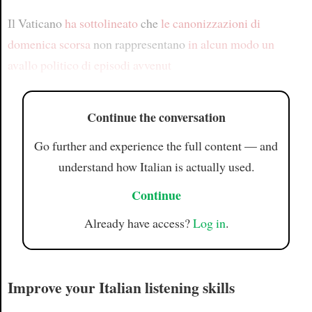
Il Vaticano
ha sottolineato
che
le canonizzazioni di
domenica scorsa
non rappresentano
in alcun modo un
avallo politico
di episodi avvenut
Continue the conversation
Go further and experience the full content — and
understand how Italian is actually used.
Continue
Already have access?
Log in
.
Improve your Italian listening skills