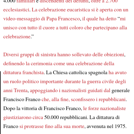
4.000
familiari
e
discendenti dei defunti
,
oltre a 2.700
ecclesiastici
.
La celebrazione eucaristica si è aperta con un
video-messaggio
di Papa Francesco
,
il quale ha detto
“
mi
unisco con tutto il cuore a tutti coloro che partecipano alla
celebrazione
.”
Diversi gruppi di sinistra hanno sollevato delle obiezioni
,
definendo la cerimonia come una celebrazione della
dittatura franchista
. La Chiesa cattolica spagnola
ha avuto
un ruolo politico importante
durante la guerra civile degli
Article
anni Trenta
,
appoggiando i nazionalisti guidati dal
generale
Francisco Franco
che, alla fine, sconfissero i repubblicani
.
Dopo la vittoria di Francisco Franco,
le forze nazionaliste
giustiziarono circa
50.000 repubblicani. La dittatura di
Franco
si protrasse fino alla sua morte
, avvenuta nel 1975.