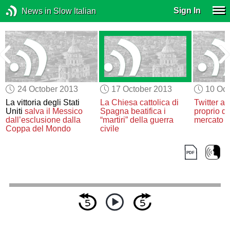
Sign In
News in Slow Italian
24 October 2013
17 October 2013
10 Oct
La vittoria degli Stati
La Chiesa cattolica di
Twitter an
Uniti
salva il Messico
Spagna
beatifica i
proprio de
a
dall’esclusione dalla
“martiri” della guerra
mercato a
Coppa del Mondo
civile