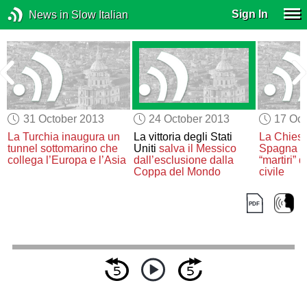
Sign In
News in Slow Italian
31 October 2013
24 October 2013
17 Oct
La Turchia inaugura un
La vittoria degli Stati
La Chiesa 
tunnel sottomarino
che
Uniti
salva il Messico
Spagna
b
collega l’Europa e l’Asia
dall’esclusione dalla
“martiri” 
Coppa del Mondo
civile