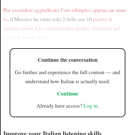
Pur essendosi aggiudicato l’oro olimpico appena un anno
fa
, il Messico ha vinto solo 2 delle sue 10
partite di
qualificazione
e
ha cambiato ben quattro allenatori nel
corso di questa stagio
Continue the conversation
Go further and experience the full content — and
understand how Italian is actually used.
Continue
Already have access?
Log in
.
Improve your Italian listening skills