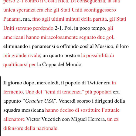
perso 2-1 contro il Costa Rica
.
Di conseguenza
,
la sua
unica speranza era che gli Stati Uniti sconfiggessero
Panama
, ma,
fino agli ultimi minuti della partita
,
gli Stati
Uniti stavano perdendo
2-1. Poi, in poco tempo,
gli
americani hanno miracolosamente segnato due gol
,
eliminando i panamensi e offrendo così al Messico, il loro
più grande rivale
, un quarto posto e
la possibilità di
qualificarsi per
la Coppa del Mondo.
Il giorno dopo, mercoledì, il popolo di Twitter era
in
fermento
.
Uno dei “temi di tendenza” più popolari
era
Article
appunto
“Gracias USA”
. Venerdì scorso i dirigenti della
squadra messicana
hanno deciso di sostituire l’attuale
allenatore
Victor Vucetich con Miguel Herrera,
un ex
difensore della nazionale
.