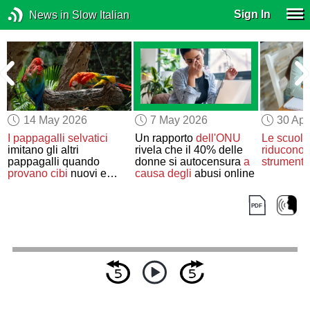
Sign In
News in Slow Italian
14 May 2026
7 May 2026
30 Apr
e
I pappagalli selvatici
Un rapporto
dell'ONU
Le scuole
imitano gli altri
rivela che il 40% delle
riducono
l
pappagalli quando
donne si autocensura
a
strumenti d
provano
cibi
nuovi e
causa degli
abusi online
sconosciuti