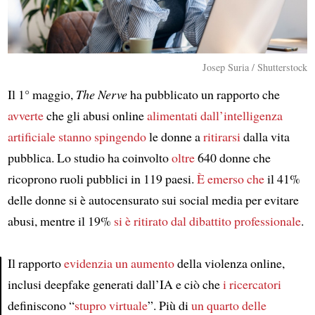
Josep Suria / Shutterstock
Il 1° maggio,
The Nerve
ha pubblicato un rapporto che
avverte
che gli abusi online
alimentati dall’intelligenza
artificiale
stanno spingendo
le donne a
ritirarsi
dalla vita
pubblica. Lo studio ha coinvolto
oltre
640 donne che
ricoprono ruoli pubblici in 119 paesi.
È emerso che
il 41%
delle donne si è autocensurato sui social media per evitare
abusi, mentre il 19%
si è ritirato dal dibattito professionale
.
Il rapporto
evidenzia
un aumento
della violenza online,
inclusi deepfake generati dall’IA e ciò che
i ricercatori
Article
definiscono “
stupro virtuale
”. Più di
un quarto
delle