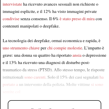
intervistate
ha ricevuto avances sessuali non richieste o
immagini esplicite, e il 12% ha visto immagini private
condivise
senza consenso. Il 6%
è stato preso di mira
con
contenuti manipolati o deepfake.
La tecnologia dei deepfake, ormai economica e rapida, è
uno strumento chiave
per
chi compie molestie
. L’impatto è
grave: una donna su quattro ha riportato
ansia
o depressione
e il 13% ha ricevuto una diagnosi di disturbo post-
traumatico da stress (PTSD). Allo stesso tempo, le risposte
istituzionali
sono carenti
. Solo il 15% dei casi segnalati
ha
portato a
un intervento della polizia. Molte vittime
si sono
sentite col