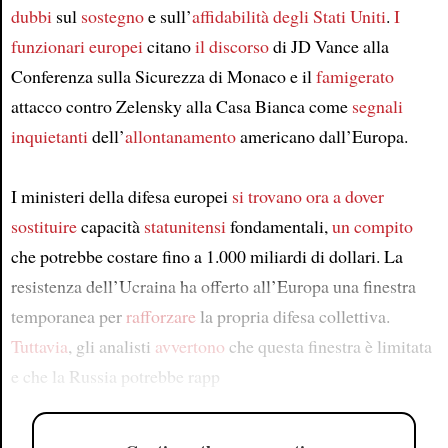
dubbi
sul
sostegno
e sull’
affidabilità
degli Stati Uniti
.
I
funzionari europei
citano
il discorso
di JD Vance alla
Conferenza sulla Sicurezza di Monaco e il
famigerato
attacco contro Zelensky alla Casa Bianca come
segnali
inquietanti
dell’
allontanamento
americano dall’Europa.
I ministeri della difesa europei
si trovano ora a dover
sostituire
capacità
statunitensi
fondamentali,
un compito
che potrebbe costare fino a 1.000 miliardi di dollari. La
resistenza dell’Ucraina ha offerto all’Europa una finestra
temporanea per
rafforzare
la propria difesa collettiva.
Tuttavia
, gli analisti
avvertono
che questa finestra è limitata
e che la Russia potrebbe rapp