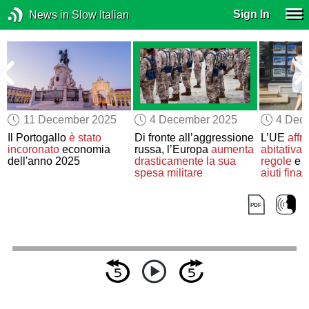
Sign In
News in Slow Italian
11 December 2025
4 December 2025
4 Dec
a
Il Portogallo
è stato
Di fronte all’aggressione
L’UE
affro
incoronato
economia
russa, l’Europa
aumenta
abitativa
dell'anno 2025
drasticamente la sua
regole
e
o
spesa militare
aiuti finan