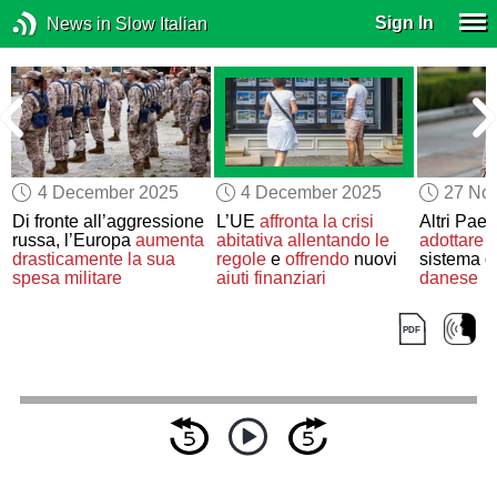
Sign In
News in Slow Italian
4 December 2025
4 December 2025
27 No
Di fronte all’aggressione
L’UE
affronta la crisi
Altri Paes
russa, l’Europa
aumenta
abitativa
allentando le
adottare
i
drasticamente la sua
regole
e
offrendo
nuovi
sistema d
spesa militare
aiuti finanziari
danese