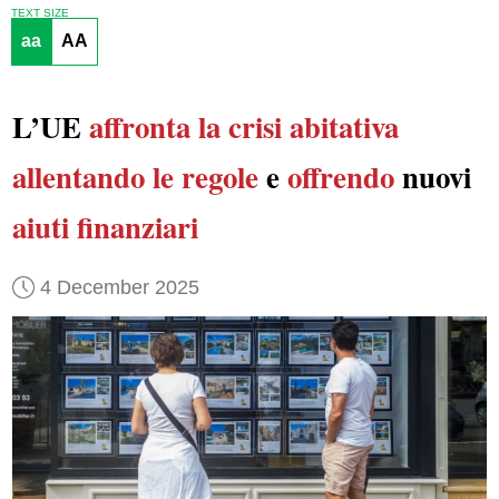
TEXT SIZE
aa
AA
L’UE
affronta la crisi abitativa
allentando le regole
e
offrendo
nuovi
aiuti finanziari
4 December 2025