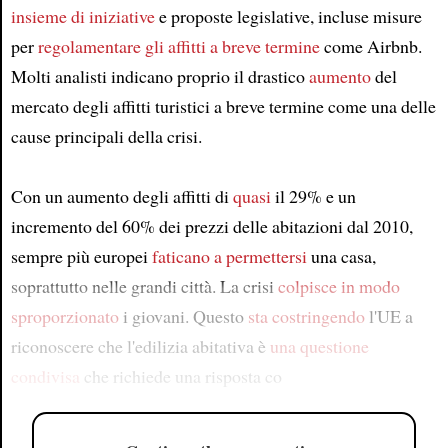
insieme di iniziative
e proposte legislative, incluse misure
per
regolamentare gli affitti a breve termine
come Airbnb.
Molti analisti indicano proprio il drastico
aumento
del
mercato degli affitti turistici a breve termine come una delle
cause principali della crisi.
Con un aumento degli affitti di
quasi
il 29% e un
incremento del 60% dei prezzi delle abitazioni dal 2010,
sempre più europei
faticano a permettersi
una casa,
soprattutto nelle grandi città. La crisi
colpisce in modo
sproporzionato
i giovani. Questo
sta costringendo
l'UE a
riconoscere che l'edilizia abitativa è
una questione
condivisa
che richiede una risposta co